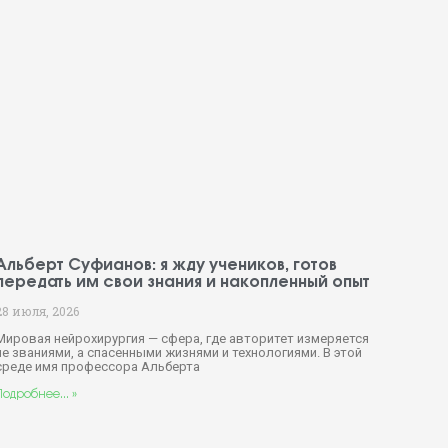
Альберт Суфианов: я жду учеников, готов
передать им свои знания и накопленный опыт
28 июля, 2026
Мировая нейрохирургия — сфера, где авторитет измеряется
не званиями, а спасенными жизнями и технологиями. В этой
среде имя профессора Альберта
Подробнее... »