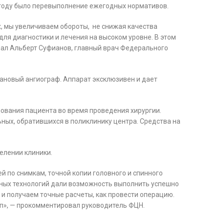
м году было перевыполнение ежегодных нормативов.
х, мы увеличиваем обороты, не снижая качества
для диагностики и лечения на высоком уровне. В этом
азал Альберт Суфианов, главный врач Федерального
лановый ангиограф. Аппарат эксклюзивен и дает
дования пациента во время проведения хирургии.
ьных, обратившихся в поликлинику центра. Средства на
елении клиники.
й по снимкам, точной копии головного и спинного
нных технологий дали возможность выполнить успешно
 и получаем точные расчеты, как провести операцию.
туп», — прокомментировал руководитель ФЦН.