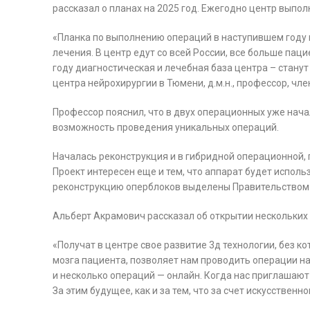
рассказал о планах на 2025 год. Ежегодно центр вып
«Планка по выполнению операций в наступившем году н
лечения. В центр едут со всей России, все больше пац
году диагностическая и лечебная база центра – стану
центра нейрохирургии в Тюмени, д.м.н., профессор, чл
Профессор пояснил, что в двух операционных уже нача
возможность проведения уникальных операций.
Началась реконструкция и в гибридной операционной, 
Проект интересен еще и тем, что аппарат будет исполь
реконструкцию оперблоков выделены Правительством
Альберт Акрамович рассказал об открытии нескольких 
«Получат в центре свое развитие 3д технологии, без к
мозга пациента, позволяет нам проводить операции н
и несколько операций — онлайн. Когда нас приглашают
За этим будущее, как и за тем, что за счет искусстве