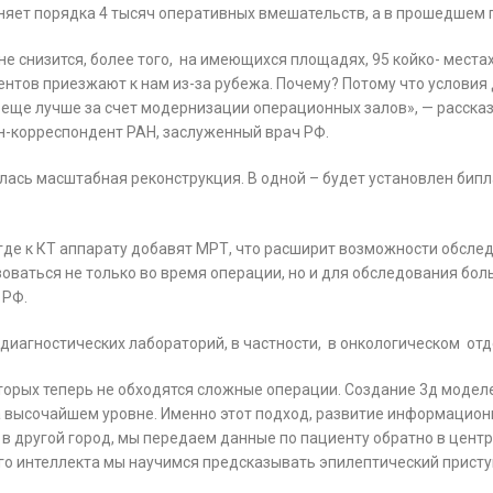
олняет порядка 4 тысяч оперативных вмешательств, а в прошедше
е снизится, более того, на имеющихся площадях, 95 койко- места
иентов приезжают к нам из-за рубежа. Почему? Потому что условия 
т еще лучше за счет модернизации операционных залов», — расск
ен-корреспондент РАН, заслуженный врач РФ.
лась масштабная реконструкция. В одной – будет установлен бип
где к КТ аппарату добавят МРТ, что расширит возможности обсле
зоваться не только во время операции, но и для обследования бол
 РФ.
диагностических лабораторий, в частности, в онкологическом отд
оторых теперь не обходятся сложные операции. Создание 3д моделе
а высочайшем уровне. Именно этот подход, развитие информацио
 в другой город, мы передаем данные по пациенту обратно в центр
нного интеллекта мы научимся предсказывать эпилептический прис