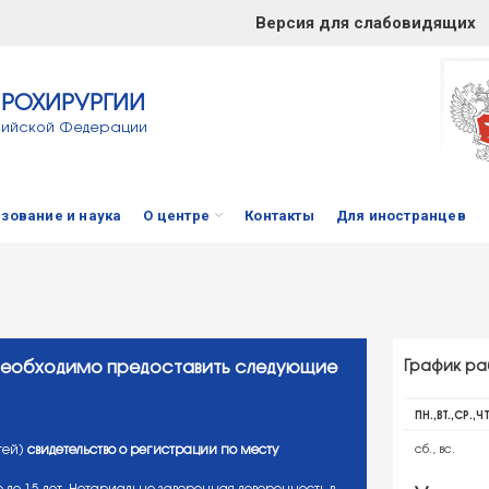
Версия для слабовидящих
ЙРОХИРУРГИИ
сийской Федерации
зование и наука
О центре
Контакты
Для иностранцев
 необходимо предоставить следующие
График ра
ПН.,ВТ.,СР.,ЧТ
тей)
свидетельство о регистрации по месту
сб., вс.