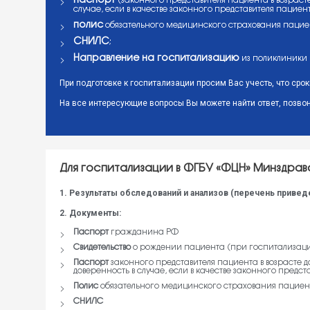
паспорт
(законного представителя пациента в возрасте
случае, если в качестве законного представителя пациента
полис
обязательного медицинского страхования пацие
СНИЛС
;
Направление на госпитализацию
из поликлиники 
При подготовке к госпитализации просим Вас учесть, что с
На все интересующие вопросы Вы можете найти ответ, позвон
Для госпитализации в ФГБУ «ФЦН» Минздрав
1. Результаты обследований и анализов (перечень привед
2. Документы:
Паспорт
гражданина РФ
Свидетельство
о рождении пациента (при госпитализаци
Паспорт
законного представителя пациента в возрасте д
доверенность в случае, если в качестве законного предст
Полис
обязательного медицинского страхования пациен
СНИЛС