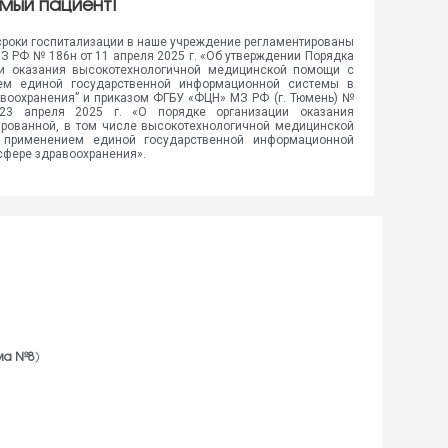
мый пациент!
сроки госпитализации в наше учреждение регламентированы
З РФ № 186н от 11 апреля 2025 г. «Об утверждении Порядка
ии оказания высокотехнологичной медицинской помощи с
ем единой государственной информационной системы в
воохранения” и приказом ФГБУ «ФЦН» МЗ РФ (г. Тюмень) №
23 апреля 2025 г. «О порядке организации оказания
рованной, в том числе высокотехнологичной медицинской
применением единой государственной информационной
сфере здравоохранения».
рма №8
)