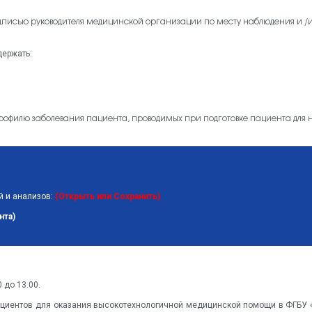
писью руководителя медицинской организации по месту наблюдения и /и
ержать:
офилю заболевания пациента, проводимых при подготовке пациента для 
й и анализов:
(
Открыть или Сохранить
)
нта)
 до 13.00.
ациентов для оказания высокотехнологичной медицинской помощи в ФГБУ «Ф