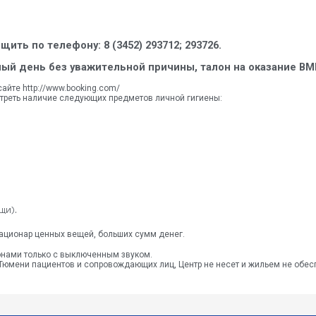
ить по телефону: 8 (3452) 293712; 293726.
ный день без уважительной причины, талон на оказание ВМ
айте http://www.booking.com/
треть наличие следующих предметов личной гигиены:
щи).
тационар ценных вещей, больших сумм денег.
нами только с выключенным звуком.
 Тюмени пациентов и сопровождающих лиц, Центр не несет и жильем не обес