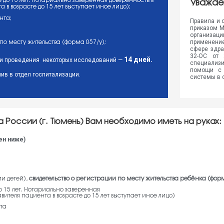
 до 15 лет. Нотариально заверенная доверенность в
Уважае
 в возрасте до 15 лет выступает иное лицо);
нта;
Правила и 
приказом М
организац
применени
по месту жительства (форма 057/у);
сфере здра
32-ОС от 
14 дней.
роки проведения некоторых исследований —
специализи
помощи с 
ив в отдел госпитализации.
системы в 
а России (г. Тюмень) Вам необходимо иметь на руках:
ен ниже)
и детей),
свидетельство о регистрации по месту жительства ребёнка (фо
о 15 лет. Нотариально заверенная
авителя пациента в возрасте до 15 лет выступает иное лицо)
та