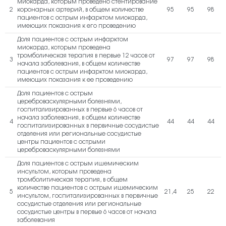
миокарда, которым проведено стентирование
2
коронарных артерий, в общем количестве
95
95
98
пациентов с острым инфарктом миокарда,
имеющих показания к его проведению
Доля пациентов с острым инфарктом
миокарда, которым проведена
тромболическая терапия в первые 12 часов от
3
97
97
98
начала заболевания, в общем количестве
пациентов с острым инфарктом миокарда,
имеющих показания к ее проведению
Доля пациентов с острым
цереброваскулярными болезнями,
госпитализированных в первые 6 часов от
начала заболевания, в общем количестве
4
44
44
44
госпитализированных в первичные сосудистые
отделения или региональные сосудистые
центры пациентов с острыми
цереброваскулярными болезнями
Доля пациентов с острым ишемическим
инсультом, которым проведена
тромболитическая терапия, в общем
количестве пациентов с острым ишемическим
5
21,4
25
22
инсультом, госпитализированных в первичные
сосудистые отделения или региональные
сосудистые центры в первые 6 часов от начала
заболевания