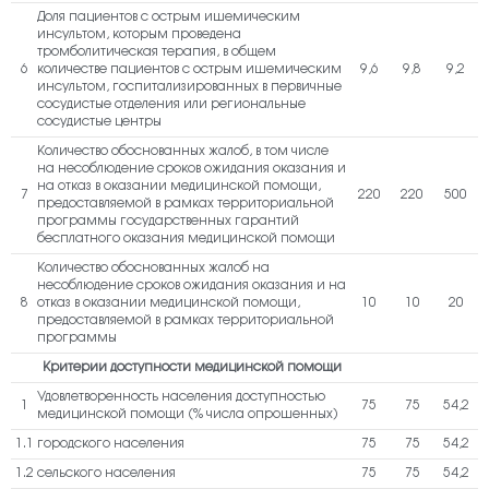
Доля пациентов с острым ишемическим
инсультом, которым проведена
тромболитическая терапия, в общем
6
количестве пациентов с острым ишемическим
9,6
9,8
9,2
инсультом, госпитализированных в первичные
сосудистые отделения или региональные
сосудистые центры
Количество обоснованных жалоб, в том числе
на несоблюдение сроков ожидания оказания и
на отказ в оказании медицинской помощи,
7
220
220
500
предоставляемой в рамках территориальной
программы государственных гарантий
бесплатного оказания медицинской помощи
Количество обоснованных жалоб на
несоблюдение сроков ожидания оказания и на
8
отказ в оказании медицинской помощи,
10
10
20
предоставляемой в рамках территориальной
программы
Критерии доступности медицинской помощи
Удовлетворенность населения доступностью
1
75
75
54,2
медицинской помощи (% числа опрошенных)
1.1
городского населения
75
75
54,2
1.2
сельского населения
75
75
54,2