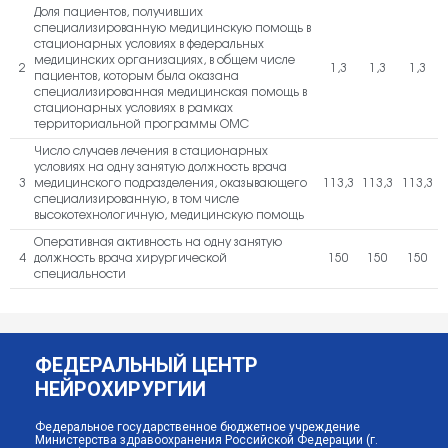
Доля пациентов, получивших
специализированную медицинскую помощь в
стационарных условиях в федеральных
медицинских организациях, в общем числе
2
1,3
1,3
1,3
пациентов, которым была оказана
специализированная медицинская помощь в
стационарных условиях в рамках
территориальной программы ОМС
Число случаев лечения в стационарных
условиях на одну занятую должность врача
3
медицинского подразделения, оказывающего
113,3
113,3
113,3
специализированную, в том числе
высокотехнологичную, медицинскую помощь
Оперативная активность на одну занятую
4
должность врача хирургической
150
150
150
специальности
ФЕДЕРАЛЬНЫЙ ЦЕНТР
НЕЙРОХИРУРГИИ
Федеральное государственное бюджетное учреждение
Министерства здравоохранения Российской Федерации (г.