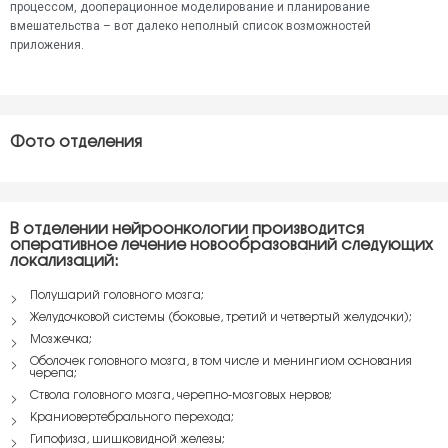
процессом, дооперационное моделирование и планирование
вмешательства – вот далеко неполный список возможностей
приложения.
Фото отделения
В отделении нейроонкологии производится
оперативное лечение новообразований следующих
локализаций:
Полушарий головного мозга;
Желудочковой системы (боковые, третий и четвертый желудочки);
Мозжечка;
Оболочек головного мозга, в том числе и менингиом основания
черепа;
Ствола головного мозга, черепно-мозговых нервов;
Краниовертебрального перехода;
Гипофиза, шишковидной железы;