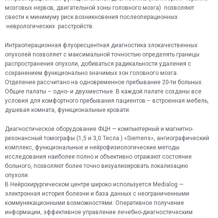
мозговых нервов, двигательной зоны головного мозга) позволяют
свести к минимуму риск возникновения послеоперационных
неврологических расстройств.
Интраоперационная флуоресцентная диагностика злокачественных
опухолей позволяет с максимальной точностью определять границы
распространения опухоли, добиваться радикальности удаления с
сохранением функционально значимых зон головного мозга.
Отделение рассчитано на одновременное пребывание 20-ти больных.
Общие палаты – одно- и двухместные. В каждой палате созданы все
условия для комфортного пребывания пациентов – встроенная мебель,
душевая комната, функциональные кровати.
Диагностическое оборудование ФЦН — компьютерный и магнитно-
резонансный томографы (1,5 и 3,0 Тесла ) «Siemens», ангиографический
комплекс, функциональные и нейрофизиологические методы
исследования наиболее полно и объективно отражают состояние
больного, позволяют более точно визуализировать локализацию
опухоли.
В Нейрохирургическом центре широко используется Medialog —
электронная история болезни и база данных с неограниченными
коммуникационными возможностями. Оперативное получение
информации, эффективное управление лечебно-диагностическим