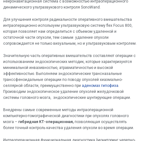
нейронавигационная система с возможностью интраоперационного
динамического ультразвукового контроля SonoWand.
Для улучшения контроля радикальности оперативного вмешательства
интраоперационно используем ультразвуковую систему flex Focus 800,
которая позволяет нам определиться с объемом удаленной и
остаточной части опухоли, тем самым удаление опухоли
сопровождается не только визуальным, но и ультразвуковым контролем.
Значительную часть оперативных вмешательств составляют операции с
использованием эндоскопических методик, которые характеризуются
минимальной инвазивностью, атравматичностью и высокой
эффективностью. Выполняем эндоскопические трансназальные
транссфеноидальные операции по поводу опухолей хиазмально-
селлярной области, преимущественно при
аденомах гипофиза
.
Производим эндоскопическое удаление опухолей желудочковой
системы головного мозга, эндоскопические шунтирующие операции.
Внедрены самые современные методы интраоперационной
компьютерно-томографической диагностики при опухолях головного
мозга –
гибридная КТ-операционная,
позволяющая осуществлять
более точный контроль качества удаления опухоли во время операции.
Интраоперационная функциональная диагностика (мониторинг черепно-