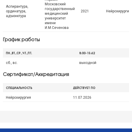
Московский
Аспирантура,
государственный
ординатура,
2021
Нейрохирургия
медицинский
адъюнктура
университет
имени
И.М.Сеченова
График работы
ПН.,ВТ.,СР.,ЧТ.,ПТ.
8:00-15:42
сб., вс.
выходной
Сертификат/Аккредитация
СПЕЦИАЛЬНОСТЬ
ДЕЙСТВУЕТ ПО
Нейрохирургия
11.07.2026