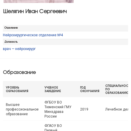
Шелягин Иван Сергеевич
Отделение
Нейрохирургическое отделение №4
Должность
врач — нейрохирург
Образование
СПЕЦИАЛЬНОСТ
УРОВЕНЬ
УЧЕБНОЕ
ГОД
ПО
ОБРАЗОВАНИЯ
ЗАВЕДЕНИЕ
ОКОНЧАНИЯ
ОБРАЗОВАНИЮ
ФГБОУ ВО
Высшее
Тюменский ГМУ
профессиональное
2019
Лечебное дел
Минздрава
образование
России
ФГАОУ ВО
Первый