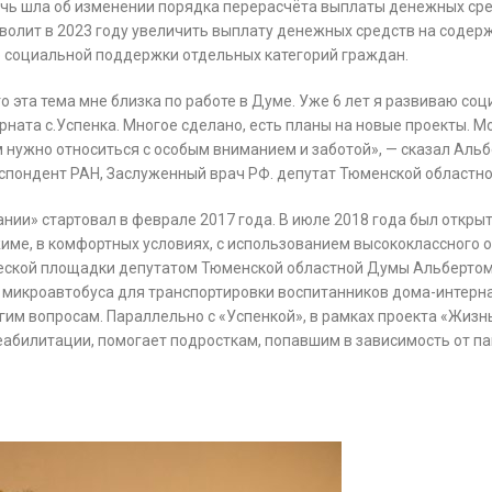
ечь шла об изменении порядка перерасчёта выплаты денежных сре
волит в 2023 году увеличить выплату денежных средств на содерж
р социальной поддержки отдельных категорий граждан.
о эта тема мне близка по работе в Думе. Уже 6 лет я развиваю с
рната с.Успенка. Многое сделано, есть планы на новые проекты. 
ним нужно относиться с особым вниманием и заботой», — сказал Ал
респондент РАН, Заслуженный врач РФ. депутат Тюменской областн
ании» стартовал в феврале 2017 года. В июле 2018 года был откр
жиме, в комфортных условиях, с использованием высококлассного
ческой площадки депутатом Тюменской областной Думы Альберт
микроавтобуса для транспортировки воспитанников дома-интерна
гим вопросам. Параллельно с «Успенкой», в рамках проекта «Жизн
еабилитации, помогает подросткам, попавшим в зависимость от па