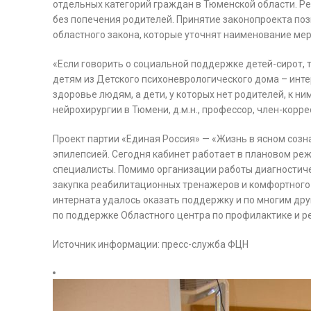
отдельных категорий граждан в Тюменской области. Р
без попечения родителей. Принятие законопроекта поз
областного закона, которые уточнят наименование ме
«Если говорить о социальной поддержке детей-сирот, т
детям из Детского психоневрологического дома – инте
здоровье людям, а дети, у которых нет родителей, к 
нейрохирургии в Тюмени, д.м.н., профессор, член-кор
Проект партии «Единая Россия» — «Жизнь в ясном созн
эпилепсией. Сегодня кабинет работает в плановом ре
специалисты. Помимо организации работы диагности
закупка реабилитационных тренажеров и комфортного 
интерната удалось оказать поддержку и по многим дру
по поддержке Областного центра по профилактике и р
Источник информации: пресс-служба ФЦН