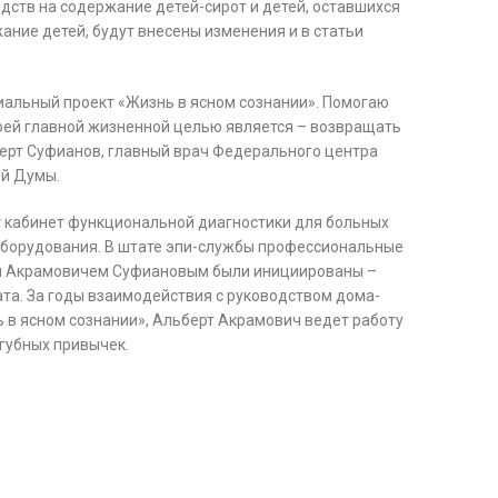
дств на содержание детей-сирот и детей, оставшихся
ание детей, будут внесены изменения и в статьи
оциальный проект «Жизнь в ясном сознании». Помогаю
Моей главной жизненной целью является – возвращать
ьберт Суфианов, главный врач Федерального центра
ой Думы.
ыт кабинет функциональной диагностики для больных
 оборудования. В штате эпи-службы профессиональные
ом Акрамовичем Суфиановым были инициированы –
та. За годы взаимодействия с руководством дома-
ь в ясном сознании», Альберт Акрамович ведет работу
губных привычек.