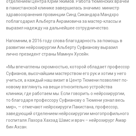
отделением Центра Юрий Якимов. Работа тюменских врачей
в пакистанской клинике завершилась значимо: министр
здравоохранения провинции Синд Сикандара Мандхро
поблагодарил Альберта Акрамовича за мастер-классы и
выразил надежду на дальнейшее сотрудничество.
Напомним, в 2016 году слова благодарность за помощь в
развитии нейрохирургии Альберту Суфианову выразил
лично президент страны Мамнун Хусейн.
«Мы впечатлены скромностью, которой обладает профессор
Суфианов, высочайшим мастерством его рук и хотим у него
учиться, а каждый наш визит в Центр Тюмени позволяет по-
новому взглянуть на вещи относительно устройства
клиники, где работаем мы. Если говорить о нейрохирургии,
то благодаря профессору Суфианову о Тюмени узнал весь
мир», — отмечают нейрохирурги Пакистана, профессор,
заведующий отделением нейрохирургии многопрофильного
госпиталя Лахора Хахзад Шамс и врач – нейрохирург Амар
бин Ахсан.