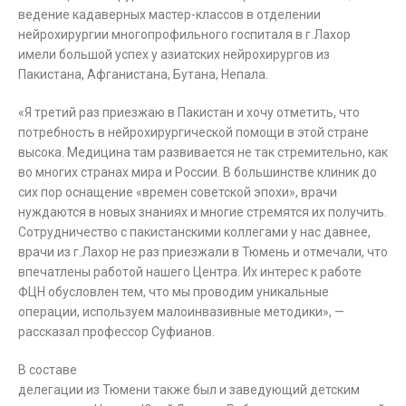
ведение кадаверных мастер-классов в отделении
нейрохирургии многопрофильного госпиталя в г.Лахор
имели большой успех у азиатских нейрохирургов из
Пакистана, Афганистана, Бутана, Непала.
«Я третий раз приезжаю в Пакистан и хочу отметить, что
потребность в нейрохирургической помощи в этой стране
высока. Медицина там развивается не так стремительно, как
во многих странах мира и России. В большинстве клиник до
сих пор оснащение «времен советской эпохи», врачи
нуждаются в новых знаниях и многие стремятся их получить.
Сотрудничество с пакистанскими коллегами у нас давнее,
врачи из г.Лахор не раз приезжали в Тюмень и отмечали, что
впечатлены работой нашего Центра. Их интерес к работе
ФЦН обусловлен тем, что мы проводим уникальные
операции, используем малоинвазивные методики», —
рассказал профессор Суфианов.
В составе
делегации из Тюмени также был и заведующий детским