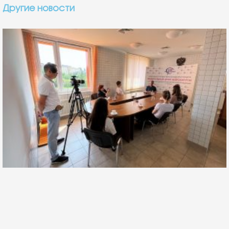
Альберт Суфианов: профессия врача требует
огромной отдачи, самоотверженности,