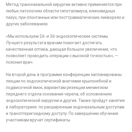
Метод трансназальной хирургии активно применяется при
любых патологиях области гипоталамуса, клиновидных
пазух, при спонтанных или посттравматических ликвореях и
других заболеваниях.
«Мы используем 2d- и 3d-эндоскопические системы.
Лучшего результата врачам помогает достигать
качественная оптика, дающая большое увеличение, что
позволяет проводить операции с высокой точностью», —
пояснил врач.
На второй день в программе конференции запланированы
лекции по эндоскопической анатомии крылонебной и
подвисочной ямок, вариантам резекции менингиом
переднего отдела основания черепа, об осложнениях
эндоскопической хирургии и другие. Также пройдут занятия
в лабораториях: по расширенным эндоназальным доступам
и трансптеригоидному доступу. По завершении обучения
участникам вручат сертификаты.