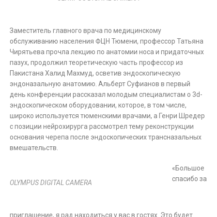
Заместитель главного врача по медицинскому
обслуживанию населения ФЦН Тюмени, профессор Татьяна
Чирятьева прочла лекцию по анатомии носа и придаточных
пазух, продолжил теоретическую часть профессор из
Пакистана Халид Махмуд, осветив эндоскопическую
эндоназальную анатомию. Альберт Суфианов в первый
день конференции рассказал молодым специалистам о 3d-
эндоскопическом оборудовании, которое, в том числе,
широко используется тюменскими врачами, а Генри Шредер
с позиции нейрохирурга рассмотрел тему реконструкции
основания черепа после эндоскопических трансназальных
вмешательств.
«Большое
спасибо за
OLYMPUS DIGITAL CAMERA
приглашение, я рад находиться у вас в гостях. Это будет