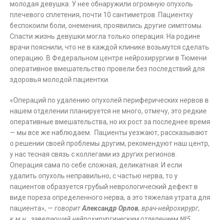
молодая девушка. У нее обнаружили огромную опухоль
плечевого сплетения, почти 10 сантиметров. Пациентку
беспокоили боли, онемения, проявились другие симптомы.
Спасти жизнь девушки могла только операция. На родине
врачи пояснили, что не в каждой клинике возьмутся сделать
операцию. В Федеральном центре нейрохирургии в Тюмени
оперативное вмешательство провели без последствий для
здоровья молодой пациентки.
«Операций по удалению опухолей периферических нервов в
нашем отделении планируется не много, отмечу, это редкие
оперативные вмешательства, но их рост за последнее время
— мы все же наблюдаем. Пациенты уезжают, рассказывают
о решении своей проблемы другим, рекомендуют наш центр,
у нас тесная связь с коллегами из других регионов.
Операция сама по себе сложная, деликатная. И если
удалить опухоль неправильно, с частью нерва, то у
пациентов образуется грубый неврологический дефект в
виде пореза определенного нерва, а это тяжелая утрата для
пациента», —
говорит
Александр Орлов
, врач-нейрохирург,
к.м.н., заведующий нейрохирургическим отделением №5