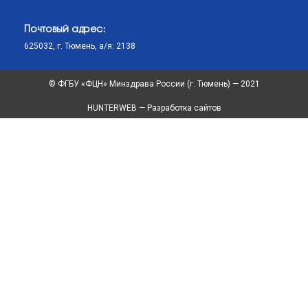
Почтовый адрес:
625032, г. Тюмень, а/я: 2138
© ФГБУ «ФЦН» Минздрава России (г. Тюмень) — 2021
HUNTERWEB — Разработка сайтов