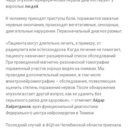
чаще опухоли периферических нервов диагностируют у
взрослых
людей
.
К человеку приходят приступы боли, поражаются зажатые
нервные окончания, происходят вегетативные, сенсорные,
двигательные нарушения. Первоначальный диагноз размыт.
«Пациента могут длительно лечить, к примеру, от
радикулита или остеохондроза. Когда лечение не помогает,
пациенту назначают расширенный список обследований.
При проведенной магнитно-резонансной томографии
пораженный участок хорошо виден на снимках. Мы
проводим дополнительный скрининг, в том числе
э
лектронейромиографию – обследование, позволяющее
оценить степень поражения нервов. После обнаружения
опухоли встает другой вопрос, как ее удалить без
серьезного риска для здоровья», —
отмечает
Айдар
Хайретдинов
, врач функциональной диагностики
Федерального центра нейрохирургии в Тюмени.
Последний случай: в ФЦН из Челябинской области приехала