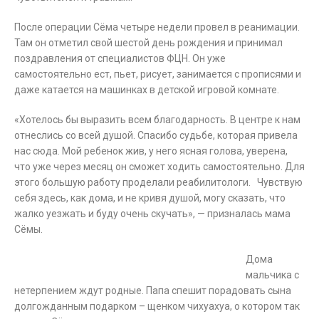
После операции Сёма четыре недели провел в реанимации.
Там он отметил свой шестой день рождения и принимал
поздравления от специалистов ФЦН. Он уже
самостоятельно ест, пьет, рисует, занимается с прописями и
даже катается на машинках в детской игровой комнате.
«Хотелось бы выразить всем благодарность. В центре к нам
отнеслись со всей душой. Спасибо судьбе, которая привела
нас сюда. Мой ребенок жив, у него ясная голова, уверена,
что уже через месяц он сможет ходить самостоятельно. Для
этого большую работу проделали реабилитологи. Чувствую
себя здесь, как дома, и не кривя душой, могу сказать, что
жалко уезжать и буду очень скучать», — призналась мама
Сёмы.
Дома
мальчика с
нетерпением ждут родные. Папа спешит порадовать сына
долгожданным подарком – щенком чихуахуа, о котором так