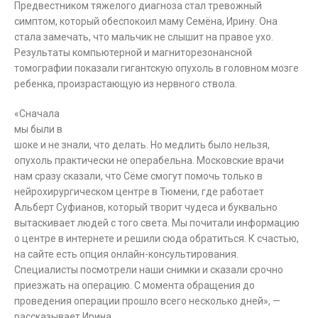
Предвестником тяжелого диагноза стал тревожный
симптом, который обеспокоил маму Семёна, Ирину. Она
стала замечать, что мальчик не слышит на правое ухо.
Результаты компьютерной и магниторезонансной
томографии показали гигантскую опухоль в головном мозге
ребенка, произрастающую из нервного ствола.
«Сначала
мы были в
шоке и не знали, что делать. Но медлить было нельзя,
опухоль практически не операбельна. Московские врачи
нам сразу сказали, что Сёме смогут помочь только в
нейрохирургическом центре в Тюмени, где работает
Альберт Суфианов, который творит чудеса и буквально
вытаскивает людей с того света. Мы почитали информацию
о центре в интернете и решили сюда обратиться. К счастью,
на сайте есть опция онлайн-консультирования.
Специалисты посмотрели наши снимки и сказали срочно
приезжать на операцию. С момента обращения до
проведения операции прошло всего несколько дней», —
рассказывает Ирина.