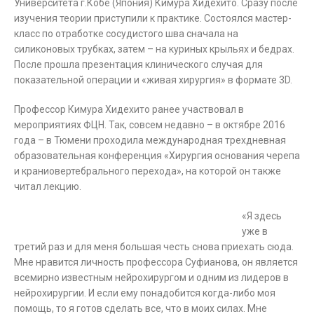
Университета г.Кобе (Япония) Кимура Хидехито. Сразу после
изучения теории приступили к практике. Состоялся мастер-
класс по отработке сосудистого шва сначала на
силиконовых трубках, затем – на куриных крыльях и бедрах.
После прошла презентация клинического случая для
показательной операции и «живая хирургия» в формате 3D.
Профессор Кимура Хидехито ранее участвовал в
мероприятиях ФЦН. Так, совсем недавно – в октябре 2016
года – в Тюмени проходила международная трехдневная
образовательная конференция «Хирургия основания черепа
и краниовертебрального перехода», на которой он также
читал лекцию.
«Я здесь
уже в
третий раз и для меня большая честь снова приехать сюда.
Мне нравится личность профессора Суфианова, он является
всемирно известным нейрохирургом и одним из лидеров в
нейрохирургии. И если ему понадобится когда-либо моя
помощь, то я готов сделать все, что в моих силах. Мне