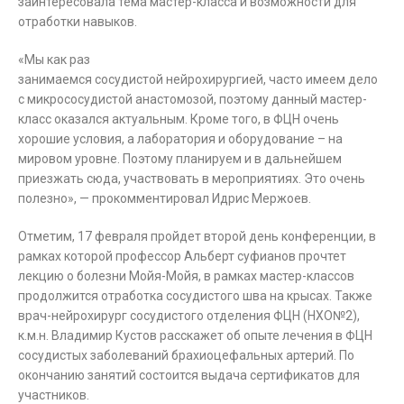
заинтересовала тема мастер-класса и возможности для
отработки навыков.
«Мы как раз
занимаемся сосудистой нейрохирургией, часто имеем дело
с микрососудистой анастомозой, поэтому данный мастер-
класс оказался актуальным. Кроме того, в ФЦН очень
хорошие условия, а лаборатория и оборудование – на
мировом уровне. Поэтому планируем и в дальнейшем
приезжать сюда, участвовать в мероприятиях. Это очень
полезно», — прокомментировал Идрис Мержоев.
Отметим, 17 февраля пройдет второй день конференции, в
рамках которой профессор Альберт суфианов прочтет
лекцию о болезни Мойя-Мойя, в рамках мастер-классов
продолжится отработка сосудистого шва на крысах. Также
врач-нейрохирург сосудистого отделения ФЦН (НХО№2),
к.м.н. Владимир Кустов расскажет об опыте лечения в ФЦН
сосудистых заболеваний брахиоцефальных артерий. По
окончанию занятий состоится выдача сертификатов для
участников.