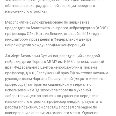
seminar в Японии с докладом на тему: «Анатомическое
обоснование экстрадуральной резекции переднего
наклоненного отростка».
Мероприятие было организовано по инициативе
председателя Азиатского конгресса нейрохирургов (ACNS),
профессора Ойко Като из Японии, ставшей в 2013 году
инициатором проведения в Федеральном центре
нейрохирургии международных конференций.
Альберт Акрамович Суфианов, заведующий кафедрой
нейрохирургии Первого МГМУ им. И.М.Сеченова, главный
врач Федерального центра нейрохирургии в Тюмени,
профессор, д.м.н., Заслуженный врач РФ выступил научным
руководителем Наргизы Гарифуллиной (
на фото справа от
профессора
), которая на кадаверном материале с
использованием 3д экзоскопа провела в учебной
лаборатории центра расчеты по удалению переднего
наклоненного отростка, профессор внедрил результаты
работы в практику, он блестяще провел операцию по
клипированию аневризмы головного мозга. Удаление