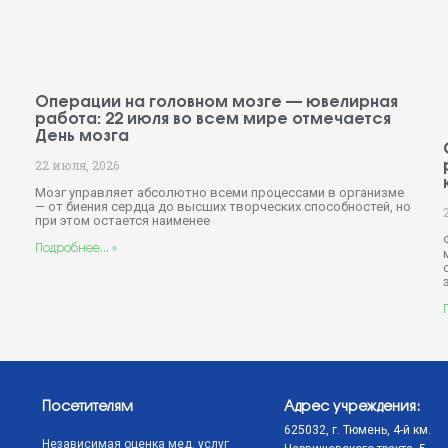
Операции на головном мозге — ювелирная
работа: 22 июля во всем мире отмечается
День мозга
22 июля, 2026
Мозг управляет абсолютно всеми процессами в организме
— от биения сердца до высших творческих способностей, но
при этом остается наименее
й
Подробнее... »
Посетителям
Адрес учреждения:
625032, г. Тюмень, 4-й км.
Независимая оценка мед. услуг