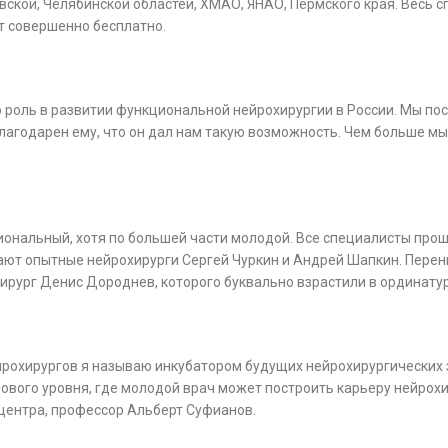
ской, Челябинской областей, ХМАО, ЯНАО, Пермского края. Весь
 совершенно бесплатно.
роль в развитии функциональной нейрохирургии в России. Мы пос
благодарен ему, что он дал нам такую возможность. Чем больше м
иональный, хотя по большей части молодой. Все специалисты про
тают опытные нейрохирурги Сергей Чуркин и Андрей Шапкин. Перен
ирург Денис Дороднев, которого буквально взрастили в ординату
рохирургов я называю инкубатором будущих нейрохирургических з
рового уровня, где молодой врач может построить карьеру нейрох
 центра, профессор Альберт Суфианов.