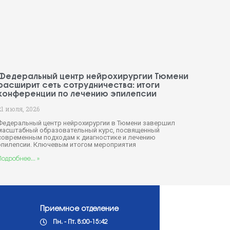
Федеральный центр нейрохирургии Тюмени
расширит сеть сотрудничества: итоги
конференции по лечению эпилепсии
21 июля, 2026
Федеральный центр нейрохирургии в Тюмени завершил
масштабный образовательный курс, посвященный
современным подходам к диагностике и лечению
эпилепсии. Ключевым итогом мероприятия
Подробнее... »
Приемное отделение
Пн. - Пт. 8:00-15:42