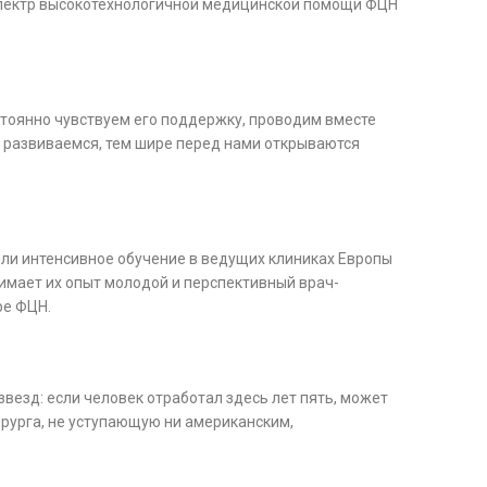
 спектр высокотехнологичной медицинской помощи ФЦН
тоянно чувствуем его поддержку, проводим вместе
ы развиваемся, тем шире перед нами открываются
шли интенсивное обучение в ведущих клиниках Европы
имает их опыт молодой и перспективный врач-
ре ФЦН.
везд: если человек отработал здесь лет пять, может
ирурга, не уступающую ни американским,