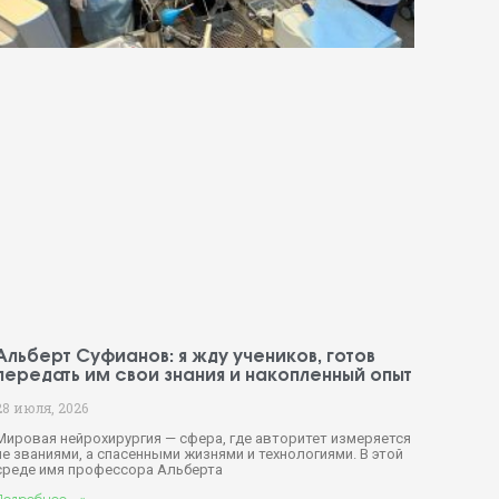
Альберт Суфианов: я жду учеников, готов
передать им свои знания и накопленный опыт
28 июля, 2026
Мировая нейрохирургия — сфера, где авторитет измеряется
не званиями, а спасенными жизнями и технологиями. В этой
среде имя профессора Альберта