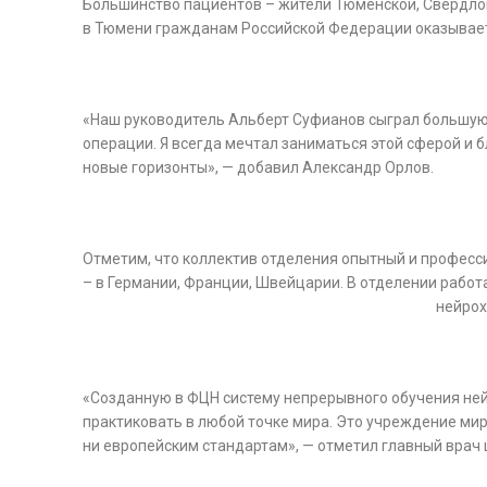
Большинство пациентов – жители Тюменской, Свердлов
в Тюмени гражданам Российской Федерации оказывает
«Наш руководитель Альберт Суфианов сыграл большую 
операции. Я всегда мечтал заниматься этой сферой и 
новые горизонты», — добавил Александр Орлов.
Отметим, что коллектив отделения опытный и професс
– в Германии, Франции, Швейцарии. В отделении рабо
нейрох
«Созданную в ФЦН систему непрерывного обучения ней
практиковать в любой точке мира. Это учреждение ми
ни европейским стандартам», — отметил главный врач