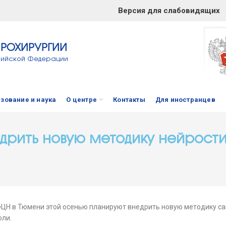
Версия для слабовидящих
ЙРОХИРУРГИИ
сийской Федерации
зование и наука
О центре
Контакты
Для иностранцев
дрить новую методику нейрост
ЦН в Тюмени этой осенью планируют внедрить новую методику са
оли.