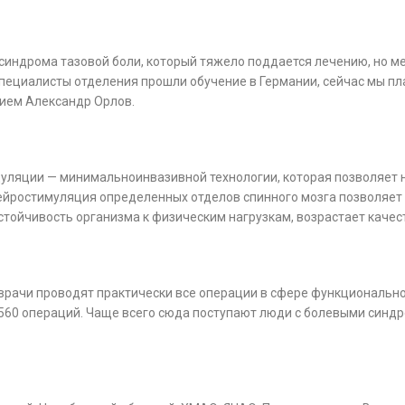
синдрома тазовой боли, который тяжело поддается лечению, но м
пециалисты отделения прошли обучение в Германии, сейчас мы пл
нием Александр Орлов.
уляции — минимальноинвазивной технологии, которая позволяет не
ейростимуляция определенных отделов спинного мозга позволяет 
тойчивость организма к физическим нагрузкам, возрастает качес
рачи проводят практически все операции в сфере функционально
 560 операций. Чаще всего сюда поступают люди с болевыми синдр