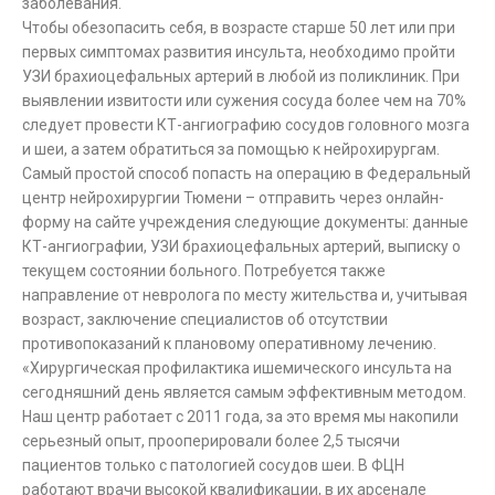
заболевания.
Чтобы обезопасить себя, в возрасте старше 50 лет или при
первых симптомах развития инсульта, необходимо пройти
УЗИ брахиоцефальных артерий в любой из поликлиник. При
выявлении извитости или сужения сосуда более чем на 70%
следует провести КТ-ангиографию сосудов головного мозга
и шеи, а затем обратиться за помощью к нейрохирургам.
Самый простой способ попасть на операцию в Федеральный
центр нейрохирургии Тюмени – отправить через онлайн-
форму на сайте учреждения следующие документы: данные
КТ-ангиографии, УЗИ брахиоцефальных артерий, выписку о
текущем состоянии больного. Потребуется также
направление от невролога по месту жительства и, учитывая
возраст, заключение специалистов об отсутствии
противопоказаний к плановому оперативному лечению.
«Хирургическая профилактика ишемического инсульта на
сегодняшний день является самым эффективным методом.
Наш центр работает с 2011 года, за это время мы накопили
серьезный опыт, прооперировали более 2,5 тысячи
пациентов только с патологией сосудов шеи. В ФЦН
работают врачи высокой квалификации, в их арсенале