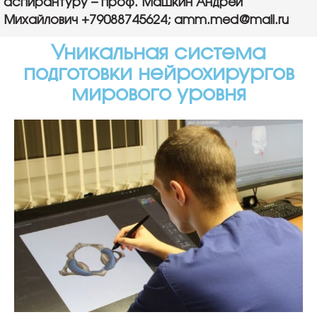
аспирантуру – проф. Машкин Андрей
Михайлович +79088745624; amm.med@mail.ru
Уникальная система
подготовки нейрохирургов
мирового уровня