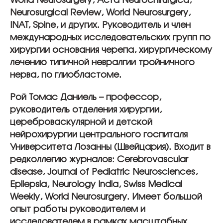
World Neurosurgery, Acta Neurochirurgica,
Neurosurgical Review, World Neurosurgery,
INAT, Spine, и других. Руководитель и член
международных исследовательских групп по
хирургии основания черепа, хирургическому
лечению типичной невралгии тройничного
нерва, по глиобластоме.
Рой Томас Даниель – профессор,
руководитель отделения хирургии,
цереброваскулярной и детской
нейрохирургии центрального госпиталя
Университета Лозанны (Швейцария). Входит в
редколлегию журналов: Cerebrovascular
disease, Journal of Pediatric Neurosciences,
Epilepsia, Neurology India, Swiss Medical
Weekly, World Neurosurgery. Имеет большой
опыт работы руководителем и
исследователем в рамках масштабных