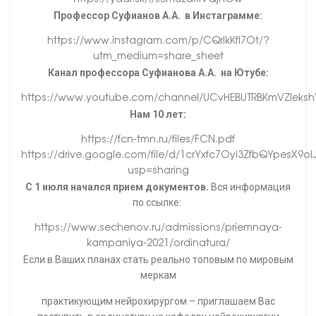
Профессор Суфианов А.А. в Инстаграмме:
https://www.instagram.com/p/CQrlkKfl7Ot/?
utm_medium=share_sheet
Канал профессора Суфианова А.А. на Ютубе:
https://www.youtube.com/channel/UCvHEBUTRBKmVZleks
Нам 10 лет:
https://fcn-tmn.ru/files/FCN.pdf
https://drive.google.com/file/d/1crYxfc7Oyi3ZfbQYpesX9o
usp=sharing
С 1 июля начался прием документов.
Вся информация
по ссылке:
https://www.sechenov.ru/admissions/priemnaya-
kampaniya-2021/ordinatura/
Если в Ваших планах стать реально топовым по мировым
меркам
практикующим нейрохирургом – приглашаем Вас