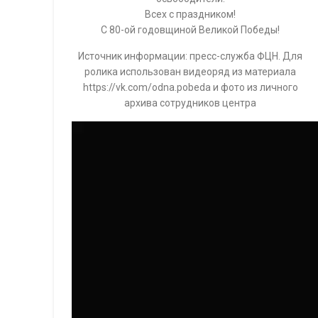
Всех с праздником!
С 80-ой годовщиной Великой Победы!
Источник информации: пресс-служба ФЦН. Для
ролика использован видеоряд из материала
https://vk.com/odna.pobeda и фото из личного
архива сотрудников центра