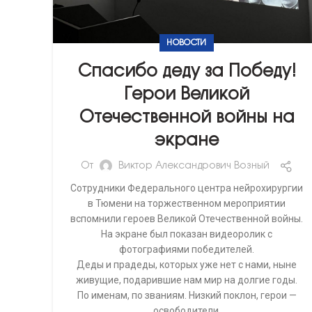
НОВОСТИ
Спасибо деду за Победу!
Герои Великой
Отечественной войны на
экране
От
Виктор Александрович Возный
Сотрудники Федерального центра нейрохирургии
в Тюмени на торжественном мероприятии
вспомнили героев Великой Отечественной войны.
На экране был показан видеоролик с
фотографиями победителей.
Деды и прадеды, которых уже нет с нами, ныне
живущие, подарившие нам мир на долгие годы.
По именам, по званиям. Низкий поклон, герои —
освободители.