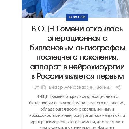
НОВОСТИ
В ФЦН Тюмени открылась
операционная с
биплановым ангиографом
последнего поколения,
аппарат в нейрохирургии
в России является первым
От
Виктор Александрович Возный
В ФЦН Тюмени открылась операционная с
биплановым ангиографом последнего поколения,
обладающая всеми революционными
возможностями в нейрохирургии: совмещать кт и
мрт в режиме реального времени, две плоскости
сканирования одновременно, функция