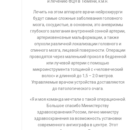
и лечению ФЦН в Тюмени, к.м.н.
Лечить на этом аппарате врачи-нейрохирурги
будут самые сложные заболевания головного
мозга, сосудистые, в основном, это аневризмы
глубокого залегания внутренней сонной артерии,
артериовенозные мальформации, а также
опухоли различной локализации головного и
спинного мозга, лицевой поверхности. Операции
проводятся через маленький прокол в бедренной
или лучевой артерии с помощью
микроинструмента толщиной с «человеческий
волос» и длинной до 1,5 – 2.0 метров.
Управляемые врачом устройства доставляются
до патологического очага.
«Я и моя команда мечтали о такой операционной.
Большое спасибо Министерству
здравоохранения России, лично министру
здравоохранения за возможность установки
современного ангиографа в центре. Этот