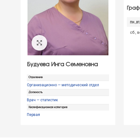
Граф
ПН.,ВТ
сб., в
Click to enlarge
Будуева Инга Семеновна
Отделение
Организационно — методический отдел
Должность
Врач — статистик
Квалификационная категория
Первая