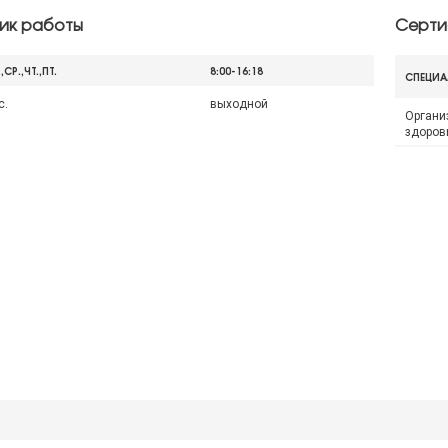
ик работы
Серти
.,СР.,ЧТ.,ПТ.
8:00-16:18
СПЕЦИА
с.
выходной
Органи
здоров