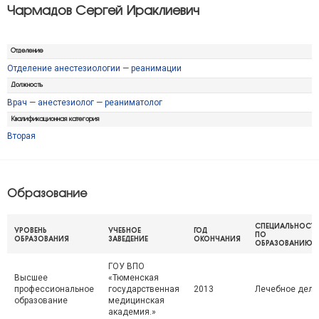
Чармадов Сергей Ираклиевич
Отделение
Отделение анестезиологии — реанимации
Должность
Врач — анестезиолог — реаниматолог
Квалификационная категория
Вторая
Образование
СПЕЦИАЛЬНОСТЬ
УРОВЕНЬ
УЧЕБНОЕ
ГОД
ПО
ОБРАЗОВАНИЯ
ЗАВЕДЕНИЕ
ОКОНЧАНИЯ
ОБРАЗОВАНИЮ
ГОУ ВПО
Высшее
«Тюменская
профессиональное
государственная
2013
Лечебное дело
образование
медицинская
академия.»