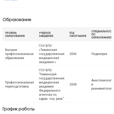
Образование
СПЕЦИАЛЬНОСТ
УРОВЕНЬ
УЧЕБНОЕ
ГОД
ПО
ОБРАЗОВАНИЯ
ЗАВЕДЕНИЕ
ОКОНЧАНИЯ
ОБРАЗОВАНИЮ
ГОУ ВПО
Высшее
«Тюменская
профессиональное
государственная
2006
Педиатрия
образование
медицинская
академия.»
ГОУ ВПО
"Тюменская
государственная
Анестезиологи
Профессиональная
медицинская
2008
и
переподготовка
академия
реаниматологи
Федерального
агентсва по
здрав. соц. разв."
График работы