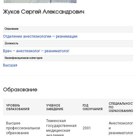
Жуков Сергей Александрович
Отделение
Отделение анестезиологии — реанимации
Должность
Врач — анестезиолог — реаниматолог
Квалификационная категория
Высшая
Образование
СПЕЦИАЛЬНОСТЬ
УРОВЕНЬ
УЧЕБНОЕ
ГОД
ПО
ОБРАЗОВАНИЯ
ЗАВЕДЕНИЕ
ОКОНЧАНИЯ
ОБРАЗОВАНИЮ
Тюменская
Высшее
Анестезиологи
государственная
профессиональное
2001
и
медицинская
образование
реаниматологи
академия