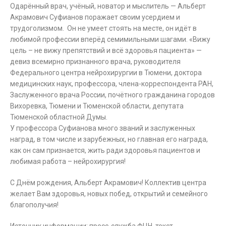
Одарённый врач, учёный, новатор и мыслитель — Альберт
Акрамович Суфианов поражает своим усердием и
трудоголизмом. Он не умеет стоять на месте, он идёт в
любимой профессии вперёд семимильными шагами. «Вижу
цель – не вижу препятствий и всё здоровья пациента» —
девиз всемирно признанного врача, руководителя
Федерального центра нейрохирургии в Тюмени, доктора
медицинских наук, профессора, члена-корреспондента РАН,
Заслуженного врача России, почётного гражданина городов
Вихоревка, Тюмени и Тюменской области, депутата
Тюменской областной Думы.
У профессора Суфианова много званий и заслуженных
наград, в том числе и зарубежных, но главная его награда,
как он сам признается, жить ради здоровья пациентов и
любимая работа – нейрохирургия!
С Днём рождения, Альберт Акрамович! Коллектив центра
желает Вам здоровья, новых побед, открытий и семейного
благополучия!