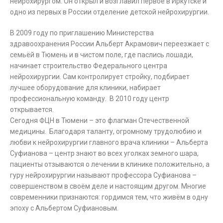
нейрохирургом. Он открыл и возглавил первое в Иркутске и
одно из первых в России отделение детской нейрохирургии.
В 2009 году по приглашению Министерства
здравоохранения России Альберт Акрамович переезжает с
семьёй в Тюмень и в чистом поле, где паслись лошади,
начинает строительство Федерального центра
нейрохирургии. Сам контролирует стройку, подбирает
лучшее оборудование для клиники, набирает
профессиональную команду. В 2010 году центр
открывается.
Сегодня ФЦН в Тюмени – это флагман Отечественной
медицины. Благодаря таланту, огромному трудолюбию и
любви к нейрохирургии главного врача клиники – Альберта
Суфианова – центр знают во всех уголках земного шара,
пациенты отзываются о лечении в клинике положительно, а
гуру нейрохирургии называют профессора Суфианова –
совершенством в своём деле и настоящим другом. Многие
современники признаются: гордимся тем, что живём в одну
эпоху с Альбертом Суфиановым.