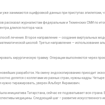
 уже занимаются оцифровкой данных при приступах эпилепсии, ч
нов рассказал журналистам федеральным и Тюменских СМИ по ито
ентра длился полтора часа.
способ лечения. Второе направление — создание виртуальных моде
математической школой. Третье направление — использование аль
овать хирургическую травму. Операции выполняются через проко
новейших разработок. На смену эндоскопированию приходит экзос
 охотно делятся с коллегами из разных стран, нужны кадры. Четыр
 нужно тиражировать, уверен Альберт Акрамович.
ыла инициатива Татарстана, сейчас ее подхватывает вся страна. В
ерспективы медицины. Следующий шаг – развитие искусственного и