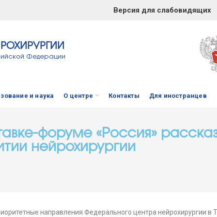
Версия для слабовидящих
ЙРОХИРУРГИИ
сийской Федерации
зование и наука
О центре
Контакты
Для иностранцев
тавке-форуме «Россия» рассказ
итии нейрохирургии
приоритетные направления Федерального центра нейрохирургии в 