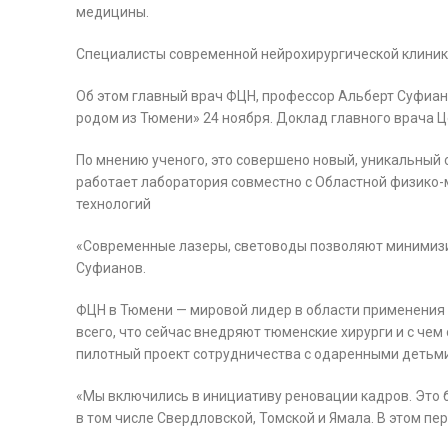
медицины.
Специалисты современной нейрохирургической клиники
Об этом главный врач ФЦН, профессор Альберт Суфиа
родом из Тюмени» 24 ноября. Доклад главного врача Ц
По мнению ученого, это совершено новый, уникальный 
работает лаборатория совместно с Областной физико-
технологий
«Современные лазеры, световоды позволяют минимизир
Суфианов.
ФЦН в Тюмени — мировой лидер в области применения 
всего, что сейчас внедряют тюменские хирурги и с чем
пилотный проект сотрудничества с одаренными детьми
«Мы включились в инициативу реновации кадров. Это б
в том числе Свердловской, Томской и Ямала. В этом п