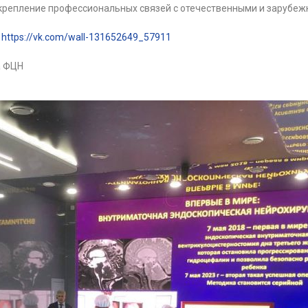
крепление профессиональных связей с отечественными и зарубеж
Х
https://vk.com/wall-131652649_57911
а ФЦН