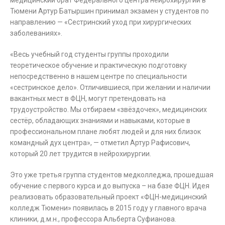
медицинский брат Федерального центра нейрохирургии в
Тюмени Артур Батыршин принимал экзамен у студентов по
направлению — «Сестринский уход при хирургических
заболеваниях».
«Весь учебный год студенты группы проходили
теоретическое обучение и практическую подготовку
непосредственно в нашем центре по специальности
«сестринское дело». Отличившиеся, при желании и наличии
вакантных мест в ФЦН, могут претендовать на
трудоустройство. Мы отбираем «звёздочек», медицинских
сестёр, обладающих знаниями и навыками, которые в
профессиональном плане любят людей и для них близок
командный дух центра», — отметил Артур Рафисович,
который 20 лет трудится в нейрохирургии.
Это уже третья группа студентов медколледжа, прошедшая
обучение с первого курса и до выпуска – на базе ФЦН. Идея
реализовать образовательный проект «ФЦН-медицинский
колледж Тюмени» появилась в 2015 году у главного врача
клиники, д.м.н., профессора Альберта Суфианова.