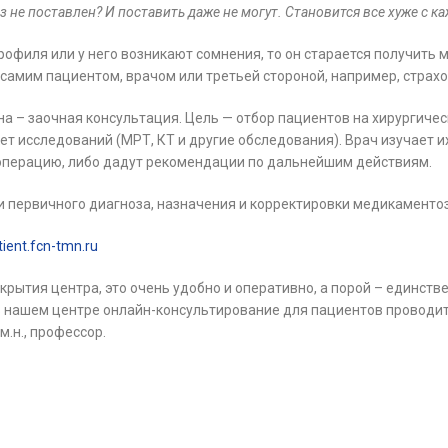
 не поставлен? И поставить даже не могут. Становится все хуже с к
рофиля или у него возникают сомнения, то он старается получить 
самим пациентом, врачом или третьей стороной, например, страх
 – заочная консультация. Цель — отбор пациентов на хирургичес
исследований (МРТ, КТ и другие обследования). Врач изучает и
 операцию, либо дадут рекомендации по дальнейшим действиям.
и первичного диагноза, назначения и корректировки медикаменто
tient.fcn-tmn.ru
крытия центра, это очень удобно и оперативно, а порой – единст
 в нашем центре онлайн-консультирование для пациентов проводит
.н., профессор.