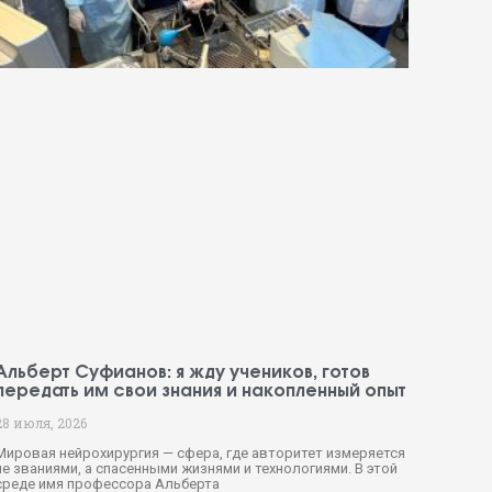
Альберт Суфианов: я жду учеников, готов
передать им свои знания и накопленный опыт
28 июля, 2026
Мировая нейрохирургия — сфера, где авторитет измеряется
не званиями, а спасенными жизнями и технологиями. В этой
среде имя профессора Альберта