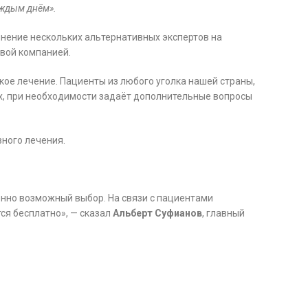
аждым днём».
мнение нескольких альтернативных экспертов на
овой компанией.
кое лечение. Пациенты из любого уголка нашей страны,
х, при необходимости задаёт дополнительные вопросы
зного лечения.
венно возможный выбор. На связи с пациентами
ся бесплатно», — сказал
Альберт Суфианов
, главный