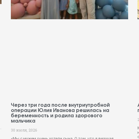
Через три года после внутриутробной
операции Юлия Иванова решилась на
беременность и родила здорового
мальчика
.
30 июля, 2026
«Мы с мужем очень хотели сына. О том, что я везучая,