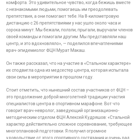
комфорта. Это удивительное чувство, когда бежишь вместе
с незнакомыми людьми, помогаешь им преодолевать
препятствия, а они помогают тебе. На 8-километровую
дистанцию с 26 препятствиями у нас ушло около часа и
сорока минут. Мы бежали, ползли, прыгали, выручали членов
своей команды и помогали другим. Мы представляли наш
центр, и это вдохновляло», — поделился впечатлениями
врач-эпидемиолог ФЦН Мурат Макаш.
Он также рассказал, что на участие в «Стальном характере»
их сподвигла одна из медсестер центра, которая испытала
свои силы в мероприятии в прошлом году.
Стоит отметить, что нынешний состав участников от ФЦН –
это продолжение доброй многолетней традиции участия
специалистов центра в спортивном марафоне. Вот что
говорит врач-невролог, заведующий организационно-
методическим отделом ФЦН Алексей Кудряшов: «Стальной
характер действительно сложное соревнование, требующее
многоплановой подготовки. Я получил огромное
удовольствие от этого спортивного состязания и очень рад