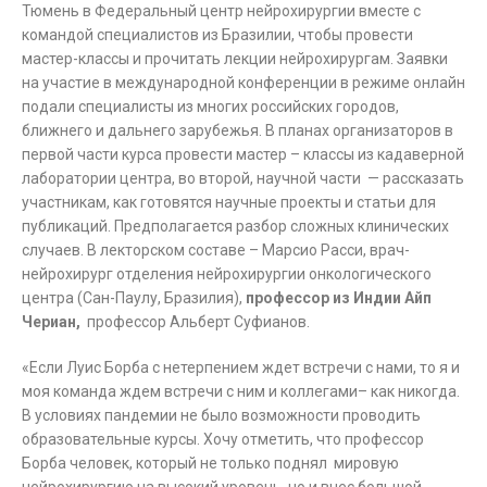
Тюмень в Федеральный центр нейрохирургии вместе с
командой специалистов из Бразилии, чтобы провести
мастер-классы и прочитать лекции нейрохирургам. Заявки
на участие в международной конференции в режиме онлайн
подали специалисты из многих российских городов,
ближнего и дальнего зарубежья. В планах организаторов в
первой части курса провести мастер – классы из кадаверной
лаборатории центра, во второй, научной части — рассказать
участникам, как готовятся научные проекты и статьи для
публикаций. Предполагается разбор сложных клинических
случаев. В лекторском составе – Марсио Расси, врач-
нейрохирург отделения нейрохирургии онкологического
центра (Сан-Паулу, Бразилия),
профессор из Индии Айп
Чериан
,
профессор Альберт Суфианов.
«Если Луис Борба с нетерпением ждет встречи с нами, то я и
моя команда ждем встречи с ним и коллегами– как никогда.
В условиях пандемии не было возможности проводить
образовательные курсы. Хочу отметить, что профессор
Борба человек, который не только поднял мировую