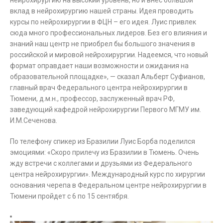
нейрохирургию на высокий уровень, но и внес большой
вклад в нейрохирургию нашей страны. Идея проводить
курсы по нейрохирургии в ФЦН – его идея. Луис привлек
сюда много профессиональных лидеров. Без его влияния и
знаний наш центр не приобрел бы большого значения в
российской и мировой нейрохирургии. Надеемся, что новый
формат оправдает наши возможности и ожидания на
образовательной площадке», — сказал Альберт Суфианов,
главный врач Федерального центра нейрохирургии в
Тюмени, д.м.н., профессор, заслуженный врач РФ,
заведующий кафедрой нейрохирургии Первого МГМУ им.
И.М.Сеченова.
По телефону спикер из Бразилии Луис Борба поделился
эмоциями: «Скоро прилечу из Бразилии в Тюмень. Очень
жду встречи с коллегами и друзьями из Федерального
центра нейрохирургии». Международный курс по хирургии
основания черепа в Федеральном центре нейрохирургии в
Тюмени пройдет с 6 по 15 сентября.