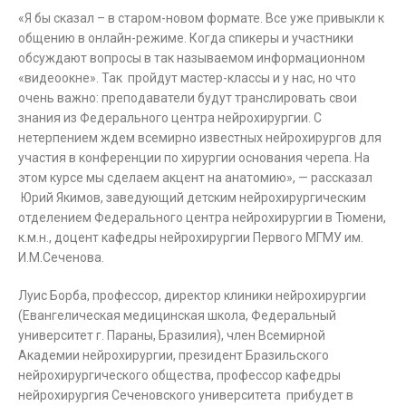
«Я бы сказал – в старом-новом формате. Все уже привыкли к
общению в онлайн-режиме. Когда спикеры и участники
обсуждают вопросы в так называемом информационном
«видеоокне». Так пройдут мастер-классы и у нас, но что
очень важно: преподаватели будут транслировать свои
знания из Федерального центра нейрохирургии. С
нетерпением ждем всемирно известных нейрохирургов для
участия в конференции по хирургии основания черепа. На
этом курсе мы сделаем акцент на анатомию», — рассказал
Юрий Якимов, заведующий детским нейрохирургическим
отделением Федерального центра нейрохирургии в Тюмени,
к.м.н., доцент кафедры нейрохирургии Первого МГМУ им.
И.М.Сеченова.
Луис Борба, профессор, директор клиники нейрохирургии
(Евангелическая медицинская школа, Федеральный
университет г. Параны, Бразилия), член Всемирной
Академии нейрохирургии, президент Бразильского
нейрохирургического общества, профессор кафедры
нейрохирургия Сеченовского университета прибудет в