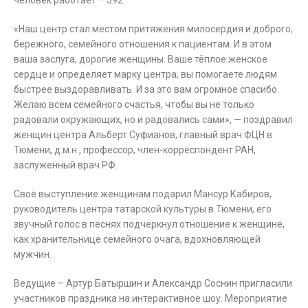
человек работает – 392.
«Наш центр стал местом притяжения милосердия и доброго,
бережного, семейного отношения к пациентам. И в этом
ваша заслуга, дорогие женщины. Ваше тёплое женское
сердце и определяет марку центра, вы помогаете людям
быстрее выздоравливать. И за это вам огромное спасибо.
Желаю всем семейного счастья, чтобы вы не только
радовали окружающих, но и радовались сами», — поздравил
женщин центра Альберт Суфианов, главный врач ФЦН в
Тюмени, д.м.н., профессор, член-корреспондент РАН,
заслуженный врач РФ.
Своё выступление женщинам подарил Мансур Кабиров,
руководитель центра татарской культуры в Тюмени, его
звучный голос в песнях подчеркнул отношение к женщине,
как хранительнице семейного очага, вдохновляющей
мужчин.
Ведущие – Артур Батыршин и Александр Соснин пригласили
участников праздника на интерактивное шоу. Мероприятие