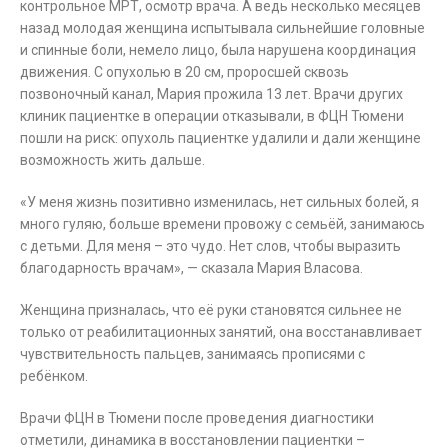
контрольное МРТ, осмотр врача. А ведь несколько месяцев
назад молодая женщина испытывала сильнейшие головные
и спинные боли, немело лицо, была нарушена координация
движения. С опухолью в 20 см, проросшей сквозь
позвоночный канал, Мария прожила 13 лет. Врачи других
клиник пациентке в операции отказывали, в ФЦН Тюмени
пошли на риск: опухоль пациентке удалили и дали женщине
возможность жить дальше.
«У меня жизнь позитивно изменилась, нет сильных болей, я
много гуляю, больше времени провожу с семьёй, занимаюсь
с детьми. Для меня – это чудо. Нет слов, чтобы выразить
благодарность врачам», — сказала Мария Власова.
Женщина призналась, что её руки становятся сильнее не
только от реабилитационных занятий, она восстанавливает
чувствительность пальцев, занимаясь прописями с
ребёнком.
Врачи ФЦН в Тюмени после проведения диагностики
отметили, динамика в восстановлении пациентки –