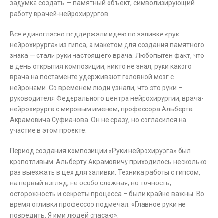
задумка создать — памятный объект, символизирующий
работу врачей-нейрохирургов.
Все единогласно поддержали идею по заливке «рук
нейрохирурга» из гипса, а макетом для создания памятного
знака — стали руки настоящего врача. Любопытен факт, что
в день открытия композиции, никто не знал, руки какого
врача на постаменте удерживают головной мозг с
нейронами. Со временем люди узнали, что это руки –
руководителя Федерального центра нейрохирургии, врача-
нейрохирурга с мировым именем, профессора Альберта
Акрамовича Суфианова. Он не сразу, но согласился на
участие в этом проекте.
Период создания композиции «Руки нейрохирурга» был
кропотливым. Альберту Акрамовичу приходилось несколько
раз выезжать в цех для заливки. Техника работы с гипсом,
на первый взгляд, не особо сложная, но точность,
осторожность и секреты процесса – были крайне важны. Во
время отливки профессор подмечал: «Главное руки не
повредить. Я ими людей спасаю».