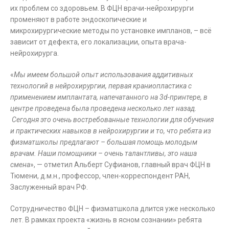
их проблем со здоровьем. В ФЦН врачи-нейрохирурги
променяют в работе эндоскопические и
микрохирургические методы по установке импланов, – всё
зависит от дефекта, его локализации, опыта врача-
нейрохирурга.
«
Мы имеем большой опыт использования аддитивных
технологий в нейрохирургии, первая краниопластика с
применением имплантата, напечатанного на 3
d
-принтере, в
центре проведена была проведена несколько лет назад.
Сегодня это очень востребованные технологии для обучения
и практичеcких навыков в нейрохирургии и то, что ребята из
физматшколы предлагают – большая помощь молодым
врачам. Наши помощники – очень талантливы, это наша
смена
», — отметил Альберт Суфианов, главный врач ФЦН в
Тюмени, д.м.н., профессор, член-корреспондент РАН,
Заслуженный врач РФ.
Сотрудничество ФЦН – физматшкола длится уже несколько
лет. В рамках проекта «жизнь в ясном сознании» ребята