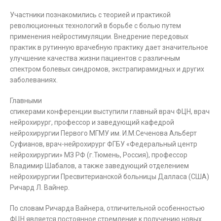
Участники познакомились с теорией и практикой
революционных технологий в борьбе с болью путем
применения нейростимуляции. Внедрение передовых
практик в рутинную врачебную практику дает значительное
улучшение качества жизни пациентов с различным
спектром болевых синдромов, экстрапирамидных и других
заболеваниях.
Главными
спикерами конференции выступили главный врач ФЦН, врач
нейрохирург, профессор и заведующий кафедрой
нейрохирургии Первого МГМУ им. И.М.Сеченова Альберт
Суфианов, врач-нейрохирург ФГБУ «Федеральный центр
нейрохирургии» МЗ РФ (г.Тюмень, Россия), профессор
Владимир Шабалов, а также заведующий отделением
нейрохирургии Пресвитерианской больницы Далласа (США)
Ричард Л. Вайнер.
По словам Ричарда Вайнера, отличительной особенностью
ФЦН является постоянное стремление к получению новых