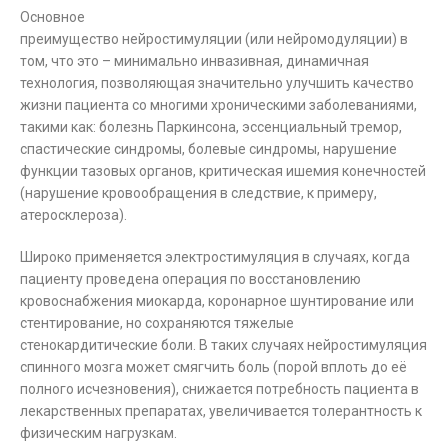
Основное
преимущество нейростимуляции (или нейромодуляции) в
том, что это – минимально инвазивная, динамичная
технология, позволяющая значительно улучшить качество
жизни пациента со многими хроническими заболеваниями,
такими как: болезнь Паркинсона, эссенциальный тремор,
спастические синдромы, болевые синдромы, нарушение
функции тазовых органов, критическая ишемия конечностей
(нарушение кровообращения в следствие, к примеру,
атеросклероза).
Широко применяется электростимуляция в случаях, когда
пациенту проведена операция по восстановлению
кровоснабжения миокарда, коронарное шунтирование или
стентирование, но сохраняются тяжелые
стенокардитические боли. В таких случаях нейростимуляция
спинного мозга может смягчить боль (порой вплоть до её
полного исчезновения), снижается потребность пациента в
лекарственных препаратах, увеличивается толерантность к
физическим нагрузкам.