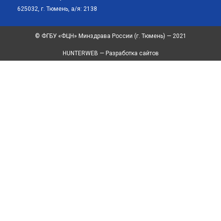
625032, г. Тюмень, а/я: 2138
© ФГБУ «ФЦН» Минздрава России (г. Тюмень) — 2021
HUNTERWEB — Разработка сайтов