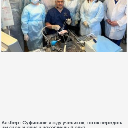
Альберт Суфианов: я жду учеников, готов передать
им свои знания и накопленный опыт