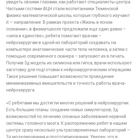
увидеть своими глазами, как работают специалисты центра.
Частыми гостями ФЦН стали воспитанники Тюменской
физико-математической школы, которые глубокого изучают
it — направление. В рамках проекта «Жизнь в ясном
сознании», в физматшколе предложили еще один девиз –
«сила в единстве», ребята помогают врачам –
нейрохирургам в одной из лабораторий создавать на
компьютере анатомические части тела человека, а затем с
помощью современного сканера – запускают их в печать.
Получив 3д модель из силикона или гипса, врачи используют
заготовку для подготовки к нейрохирургическим операциям.
Такое решение повышает возможности проведения
миниинвазивных вмешательств и точность работы врача-
нейрохирурга.
«С ребятами мы достигли многих решений в нейрохирургии.
Есть большие планы: создание новых симуляторов, 3д
возможностей по лечению сложных заболевания нервной
системы, головного мозга. К распоряжению ребят в нашем
центре сразу несколько ультрасовременных лабораторий —
3д моделирования и прототипирования. Уверен, что в