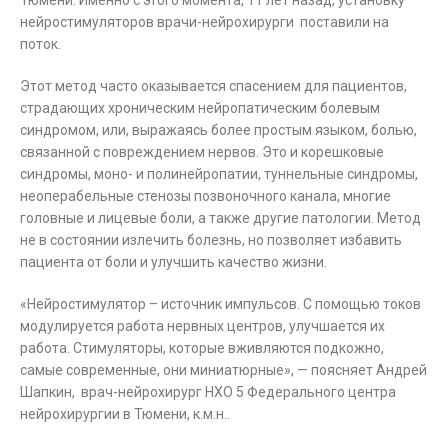
Тюмени. Именно с этого момента, 11 лет назад, установку
нейростимуляторов врачи-нейрохирурги поставили на
поток.
Этот метод часто оказывается спасением для пациентов,
страдающих хроническим нейропатическим болевым
синдромом, или, выражаясь более простым языком, болью,
связанной с повреждением нервов. Это и корешковые
синдромы, моно- и полинейропатии, туннельные синдромы,
неоперабельные стенозы позвоночного канала, многие
головные и лицевые боли, а также другие патологии. Метод
не в состоянии излечить болезнь, но позволяет избавить
пациента от боли и улучшить качество жизни.
«Нейростимулятор – источник импульсов. С помощью токов
модулируется работа нервных центров, улучшается их
работа. Стимуляторы, которые вживляются подкожно,
самые современные, они миниатюрные», — поясняет Андрей
Шапкин, врач-нейрохирург НХО 5 Федерального центра
нейрохирургии в Тюмени, к.м.н..