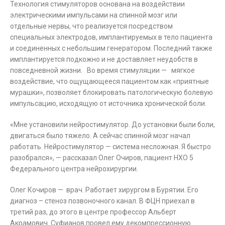
Технология стимуляторов основана на воздействии
электрическими импульсами на спинной мозг или
отдельные нервы, что реализуется посредством
специальных электродов, имплантируемых в тело пациента
и соединенных с небольшим генератором. Последний также
имплантируется подкожно и не доставляет неудобств в
повседневной жизни. Во время стимуляции — мягкое
воздействие, что ощущающееся пациентом как «приятные
мурашки», позволяет блокировать патологическую болевую
импульсацию, исходящую от источника хронической боли.
«Мне установили нейростимулятор. До установки были боли,
двигаться было тяжело. А сейчас спинной мозг начал
работать. Нейростимулятор — система несложная. Я быстро
разобрался», — рассказал Олег Очиров, пациент НХО 5
Федерального центра нейрохирургии.
Олег Кочиров — врач. Работает хирургом в Бурятии. Его
диагноз – стеноз позвоночного канал. В ФЦН приехал в
третий раз, до этого в центре профессор Альберт
Акрамович Суфианов провел ему декомпрессионную