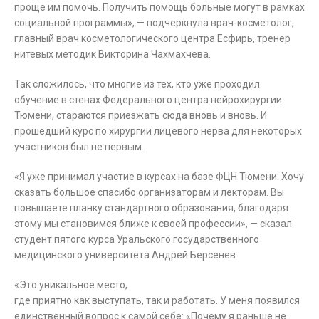
проще им помочь. Получить помощь больные могут в рамках
социальной программы», — подчеркнула врач-косметолог,
главный врач косметологического центра Есфирь, тренер
нитевых методик Викторина Чахмахчева.
Так сложилось, что многие из тех, кто уже проходил
обучение в стенах Федерального центра нейрохирургии
Тюмени, стараются приезжать сюда вновь и вновь. И
прошедший курс по хирургии лицевого нерва для некоторых
участников был не первым.
«Я уже принимал участие в курсах на базе ФЦН Тюмени. Хочу
сказать большое спасибо организаторам и лекторам. Вы
повышаете планку стандартного образования, благодаря
этому мы становимся ближе к своей профессии», — сказал
студент пятого курса Уральского государственного
медицинского университета Андрей Берсенев.
«Это уникальное место,
где приятно как выступать, так и работать. У меня появился
единственный вопрос к самой себе: «Почему я раньше не