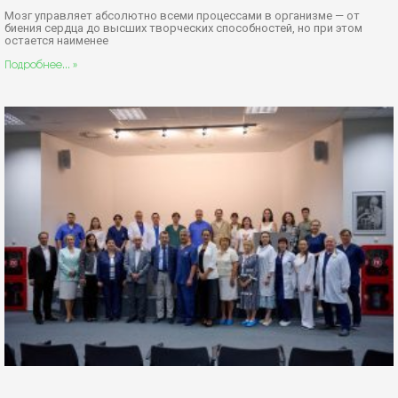
по лечению эпилепсии
21 июля, 2026
Федеральный центр нейрохирургии в Тюмени завершил масштабный
образовательный курс, посвященный современным подходам к
диагностике и лечению эпилепсии. Ключевым итогом мероприятия
Подробнее... »
ФЕДЕРАЛЬНЫЙ ЦЕНТР
НЕЙРОХИРУРГИИ
Федеральное государственное бюджетное учреждение
Министерства здравоохранения Российской Федерации (г.
Тюмень)
Адрес учреждения:
625032, г. Тюмень, 4-й км. Червишевского тракта, 5