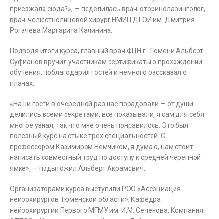
приезжала сюда?», — поделилась врач-оториноларинголог,
врач-челюстнолицевой хирург НМИЦ ДГОИ им. Дмитрия
Рогачева Маргарита Калинина.
Подводя итоги курса, главный врач ФЦН г. Тюмени Альберт
Суфианов вручил участникам сертификаты о прохождении
обучения, поблагодарил гостей и немного рассказал о
планах.
«Наши гости в очередной раз нас порадовали — от души
делились всеми секретами, все показывали, я сам для себя
многое узнал, так что мне очень понравилось. Это был
полезный курс на стыке трех специальностей. С
профессором Казимиром Немчиком, я думаю, нам стоит
написать совместный труд по доступу к средней черепной
ямке», — подытожил Альберт Акрамович.
Организаторами курса выступили РОО «Ассоциация
нейрохирургов Тюменской области», Кафедра
нейрохирургии Первого МГМУ им. И.М. Сеченова, Компания