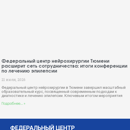
Почтовый адрес:
625032, г. Тюмень, а/я: 2138
© ФГБУ «ФЦН» Минздрава России (г. Тюмень) — 2021
HUNTERWEB — Разработка сайтов