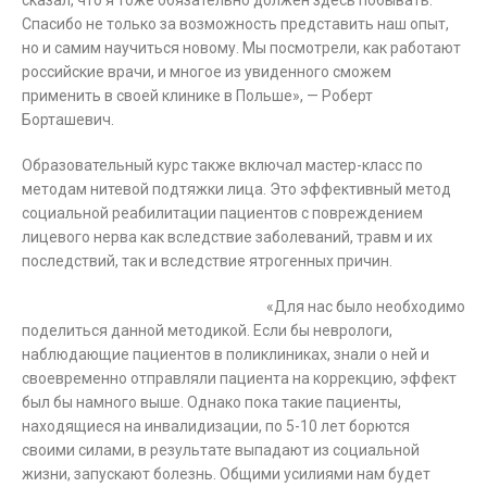
сказал, что я тоже обязательно должен здесь побывать.
Спасибо не только за возможность представить наш опыт,
но и самим научиться новому. Мы посмотрели, как работают
российские врачи, и многое из увиденного сможем
применить в своей клинике в Польше», — Роберт
Борташевич.
Образовательный курс также включал мастер-класс по
методам нитевой подтяжки лица. Это эффективный метод
социальной реабилитации пациентов с повреждением
лицевого нерва как вследствие заболеваний, травм и их
последствий, так и вследствие ятрогенных причин.
«Для нас было необходимо
поделиться данной методикой. Если бы неврологи,
наблюдающие пациентов в поликлиниках, знали о ней и
своевременно отправляли пациента на коррекцию, эффект
был бы намного выше. Однако пока такие пациенты,
находящиеся на инвалидизации, по 5-10 лет борются
своими силами, в результате выпадают из социальной
жизни, запускают болезнь. Общими усилиями нам будет