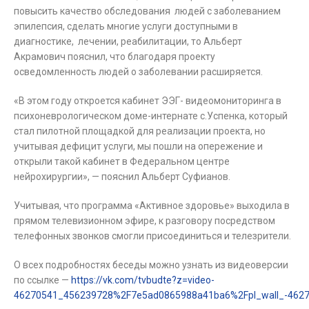
повысить качество обследования людей с заболеванием
эпилепсия, сделать многие услуги доступными в
диагностике, лечении, реабилитации, то Альберт
Акрамович пояснил, что благодаря проекту
осведомленность людей о заболевании расширяется.
«В этом году откроется кабинет ЭЭГ- видеомониторинга в
психоневрологическом доме-интернате с.Успенка, который
стал пилотной площадкой для реализации проекта, но
учитывая дефицит услуги, мы пошли на опережение и
открыли такой кабинет в Федеральном центре
нейрохирургии», — пояснил Альберт Суфианов.
Учитывая, что программа «Активное здоровье» выходила в
прямом телевизионном эфире, к разговору посредством
телефонных звонков смогли присоединиться и телезрители.
О всех подробностях беседы можно узнать из видеоверсии
по ссылке —
https://vk.com/tvbudte?z=video-
46270541_456239728%2F7e5ad0865988a41ba6%2Fpl_wall_-462