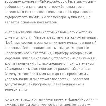
здоровье» компании «Сибинфорбюро». Тема дискуссии –
заболевание эпилепсия, о котором большая часть
населения знает только по наличию явных признаков –
судорогах, что, по мнению профессора Суфианова, не
является основным показателем.
«Нет смысла описывать состояние больного, с которым
случился приступ. Мы все представляем, как он выглядит.
Проблема состоит в распознании нетипичных проявлений
эпилепсии. Заболевание часто маскируется в разные
неэпилептические состояния, к примеру, обморок, тики,
моргания, эпизоды «дежавю», стереотипные движения и
другие проявления. Только специалист при тщательном
обследовании может поставить правильный диагноз.
Отмечу, что особое внимание в данной проблеме мы
уделяем пациентам детского возраста», — рассказал
депутат ведущей программы Елене Бондаренко и
телезрителям.
Когда речь зашла о партийном проекте «Единой России» —
«Жизнь в ясном сознании», основная цель которого —