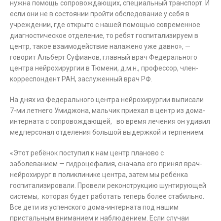
нужна помощь сопровождающих, специальный транспорт. И
если они не в состоянии пройти обследование у себя в
учреждении, где открыто с нашей помощью современное
диагностическое отделение, то ребят госпитализируем в
центр, такое взаимодействие налажено уже давно», —
говорит Альберт Суфианов, главный врач Федерального
центра нейрохирургии в Тюмени, д.м.н., профессор, член-
корреспондент РАН, заслуженный врач РФ.
На днях из Федерального центра нейрохирургии выписали
7-ми летнего Умиджона, мальчик приехал в центр из дома-
интерната с сопровождающей, во время лечения он удивил
медперсонал отделения большой выдержкой и терпением.
«Этот ребёнок поступил к нам центр планово с
заболеванием — гидроцефалия, сначала его принял врач-
нейрохирург в поликлинике центра, затем мы ребёнка
госпитализировали. Провели реконструкцию шунтирующей
системы, которая будет работать теперь более стабильно.
Все дети из успенского дома-интерната под нашим
пристальным вниманием и наблюдением. Если случаи