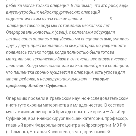
ребенка могла только операция. Я понимал, что это риск, ведь
внутриутробных нейрохирургических операций
эндоскопическим путем еще не делали. К
операции такого рода мы готовились несколько лет.
Оперировали животных (овец), с коллегами обсуждали
детали, советовались с зарубежными специалистами, учились
друг у друга, практиковались на симуляторах, но уверенность
появилась только тогда, когда полностью была готова
материально-техническая база и отточены все хирургические
действия. Когда мне позвонили из Екатеринбурга и сообщили,
что пациентка срочно нуждается в операции, есть угроза для
жизни ребенка, я не раздумывая выехал», —
говорит
профессор Альберт Суфианов.
Операцию провели в Уральском научно-исследовательском
институте охраны материнства и младенчества. В составе
мультидисциплинарной бригады опытные врачи — Альберт
Суфианов, врач-нейрохирург высшей категории, профессор,
главный врач Федерального центра нейрохирургии МЗ РФ
(г.Тюмень); Наталья Косовцева, к.м.н., врач высшей