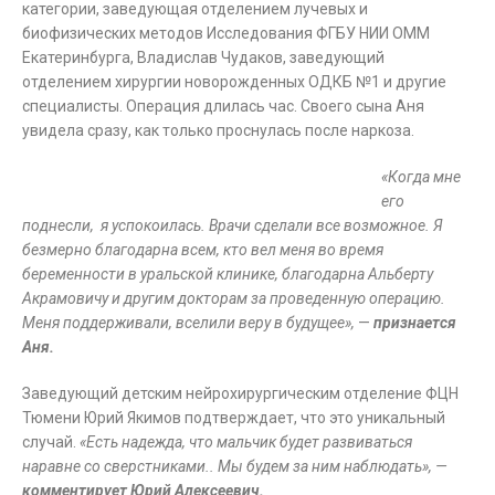
категории, заведующая отделением лучевых и
биофизических методов Исследования ФГБУ НИИ ОММ
Екатеринбурга, Владислав Чудаков, заведующий
отделением хирургии новорожденных ОДКБ №1 и другие
специалисты. Операция длилась час. Своего сына Аня
увидела сразу, как только проснулась после наркоза.
«Когда мне
его
поднесли, я успокоилась. Врачи сделали все возможное. Я
безмерно благодарна всем, кто вел меня во время
беременности в уральской клинике, благодарна Альберту
Акрамовичу и другим докторам за проведенную операцию.
Меня поддерживали, вселили веру в будущее»,
—
признается
Аня.
Заведующий детским нейрохирургическим отделение ФЦН
Тюмени Юрий Якимов подтверждает, что это уникальный
случай.
«Есть надежда, что мальчик будет развиваться
наравне со сверстниками.. Мы будем за ним наблюдать», —
комментирует Юрий Алексеевич.