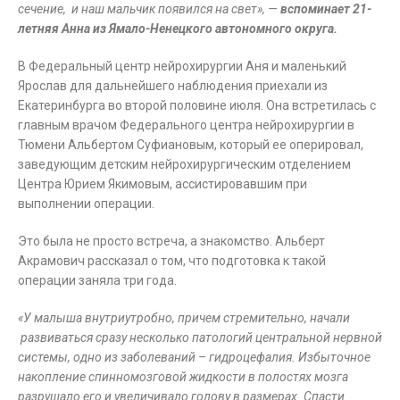
сечение, и наш мальчик появился на свет», —
вспоминает 21-
летняя Анна из Ямало-Ненецкого автономного округа.
В Федеральный центр нейрохирургии Аня и маленький
Ярослав для дальнейшего наблюдения приехали из
Екатеринбурга во второй половине июля. Она встретилась с
главным врачом Федерального центра нейрохирургии в
Тюмени Альбертом Суфиановым, который ее оперировал,
заведующим детским нейрохирургическим отделением
Центра Юрием Якимовым, ассистировавшим при
выполнении операции.
Это была не просто встреча, а знакомство. Альберт
Акрамович рассказал о том, что подготовка к такой
операции заняла три года.
«У малыша внутриутробно, причем стремительно, начали
развиваться сразу несколько патологий центральной нервной
системы, одно из заболеваний – гидроцефалия. Избыточное
накопление спинномозговой жидкости в полостях мозга
разрушало его и увеличивало голову в размерах. Спасти