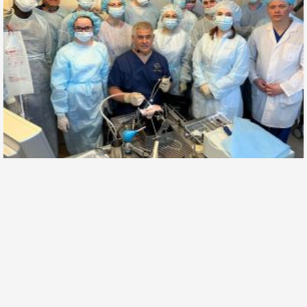
Альберт Суфианов: я жду учеников, готов передать
им свои знания и накопленный опыт
28 июля, 2026
Мировая нейрохирургия — сфера, где авторитет измеряется не
званиями, а спасенными жизнями и технологиями. В этой среде имя
профессора Альберта
Подробнее... »