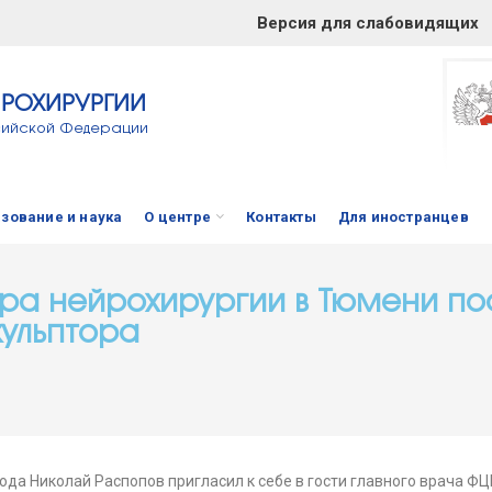
Версия для слабовидящих
ЙРОХИРУРГИИ
сийской Федерации
зование и наука
О центре
Контакты
Для иностранцев
ра нейрохирургии в Тюмени по
кульптора
да Николай Распопов пригласил к себе в гости главного врача Ф