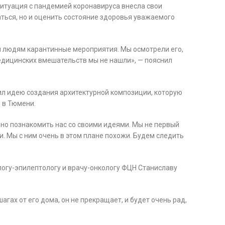
ситуация с пандемией коронавируса внесла свои
ться, но и оценить состояние здоровья уважаемого
м людям карантинные мероприятия. Мы осмотрели его,
едицинских вмешательств мы не нашли», — пояснил
ил идею создания архитектурной композиции, которую
 в Тюмени.
но познакомить нас со своими идеями. Мы не первый
и. Мы с ним очень в этом плане похожи. Будем следить
логу-эпилептологу и врачу-онкологу ФЦН Станиславу
агах от его дома, он не прекращает, и будет очень рад,