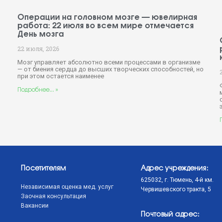
Операции на головном мозге — ювелирная
работа: 22 июля во всем мире отмечается
День мозга
22 июля, 2026
Мозг управляет абсолютно всеми процессами в организме
— от биения сердца до высших творческих способностей, но
при этом остается наименее
й
Подробнее... »
Посетителям
Адрес учреждения:
625032, г. Тюмень, 4-й км.
Независимая оценка мед. услуг
Червишевского тракта, 5
Заочная консультация
Вакансии
Почтовый адрес: