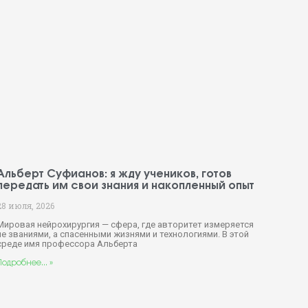
Альберт Суфианов: я жду учеников, готов
передать им свои знания и накопленный опыт
28 июля, 2026
Мировая нейрохирургия — сфера, где авторитет измеряется
не званиями, а спасенными жизнями и технологиями. В этой
среде имя профессора Альберта
Подробнее... »