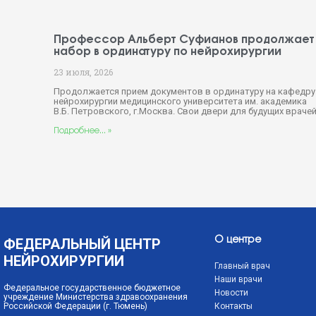
Профессор Альберт Суфианов продолжает
набор в ординатуру по нейрохирургии
23 июля, 2026
Продолжается прием документов в ординатуру на кафедру
нейрохирургии медицинского университета им. академика
В.Б. Петровского, г.Москва. Свои двери для будущих враче
Подробнее... »
ФЕДЕРАЛЬНЫЙ ЦЕНТР
О центре
НЕЙРОХИРУРГИИ
Главный врач
Наши врачи
Федеральное государственное бюджетное
Новости
учреждение Министерства здравоохранения
Российской Федерации (г. Тюмень)
Контакты