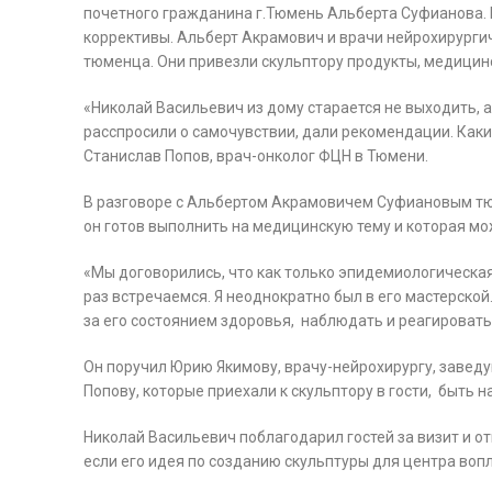
почетного гражданина г.Тюмень Альберта Суфианова. Р
коррективы. Альберт Акрамович и врачи нейрохирурги
тюменца. Они привезли скульптору продукты, медицинс
«Николай Васильевич из дому старается не выходить,
расспросили о самочувствии, дали рекомендации. Как
Станислав Попов, врач-онколог ФЦН в Тюмени.
В разговоре с Альбертом Акрамовичем Суфиановым тюм
он готов выполнить на медицинскую тему и которая м
«Мы договорились, что как только эпидемиологическа
раз встречаемся. Я неоднократно был в его мастерской
за его состоянием здоровья, наблюдать и реагировать
Он поручил Юрию Якимову, врачу-нейрохирургу, завед
Попову, которые приехали к скульптору в гости, быть 
Николай Васильевич поблагодарил гостей за визит и отм
если его идея по созданию скульптуры для центра вопл