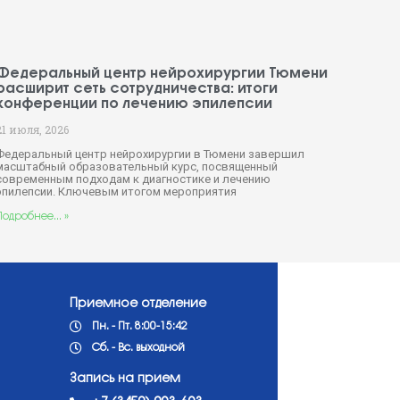
Федеральный центр нейрохирургии Тюмени
расширит сеть сотрудничества: итоги
конференции по лечению эпилепсии
21 июля, 2026
Федеральный центр нейрохирургии в Тюмени завершил
масштабный образовательный курс, посвященный
современным подходам к диагностике и лечению
эпилепсии. Ключевым итогом мероприятия
Подробнее... »
Приемное отделение
Пн. - Пт. 8:00-15:42
Сб. - Вс. выходной
Запись на прием