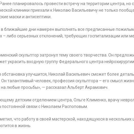
анее планировалось провести встречу на территории центра, но 
ческой клиники приехали к Николаю Васильевичу не только пообща
кие маски и антисептики.
 а в ближайшие дни намерен выполнять все предписанные пожилы
их – либо серьезных отклонений, требующих госпитализации или м
енский скульптор затронул тему своего творчества. Он предлож
ожет украсить входную группу Федерального центра нейрохирургии
я обстановка улучшится, Николай Васильевич сможет более деталь
. Он талантливый человек, профессия скульптора – его смысл жизн
 на любые просьбы», — рассказал Альберт Акрамович.
ующему детским отделением центра, Ольге Клименко, врачу невро
на постоянной связи с Николаем Распоповым.
етил, что работу в своей мастерской, находящуюся в нескольких ш
отится в жизнь.