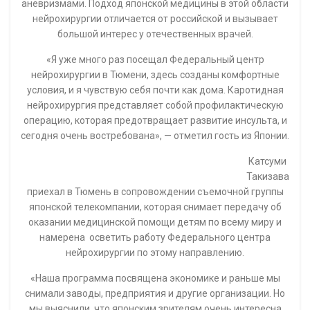
аневризмами. Подход японской медицины в этой области
нейрохирургии отличается от российской и вызывает
большой интерес у отечественных врачей.
«Я уже много раз посещал Федеральный центр
нейрохирургии в Тюмени, здесь созданы комфортные
условия, и я чувствую себя почти как дома. Каротидная
нейрохирургия представляет собой профилактическую
операцию, которая предотвращает развитие инсульта, и
сегодня очень востребована», — отметил гость из Японии.
Катсуми
Такизава
приехал в Тюмень в сопровождении съемочной группы
японской телекомпании, которая снимает передачу об
оказании медицинской помощи детям по всему миру и
намерена осветить работу Федерального центра
нейрохирургии по этому направлению.
«Наша программа посвящена экономике и раньше мы
снимали заводы, предприятия и другие организации. Но
мы выяснили, что японским зрителям очень интересна