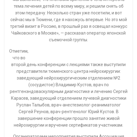
тема лечения детей по всему миру, и решили снять об
этом передачу. Несколько стран уже посетили, и вот
сейчас мы в Тюмени, где я нахожусь впервые. Но это мой
третий визит в Россию, в прошлый раз я освещал конкурс
Чайковского в Москве», — рассказал оператор японской
съемочной группы.
Отметим,
что во
второй день конференции с лекциями также выступили
представители тюменского центра нейрохирургии:
заведующий нейрохирургическим отделением №2
(сосудистое) Владимир Кустов, врач по
рентгенэндоваскулярным диагностике и лечению Сергей
Карасев, заведующий отделением лучевой диагностики
Руслан Талыбов, врач-анестезиолог-реаниматолог
Сергей Реунов, врач-рентгенолог Юрий Кустов. В
завершение конференции прошло занятие живой
нейрохирургии и вручение сертификатов участникам.
Организаторами мероприятия выступили Ассоциация