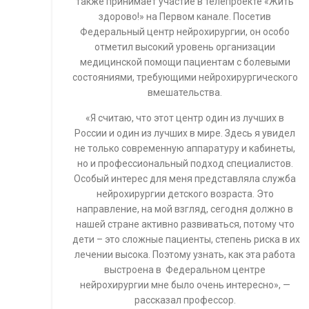
также принимает участие в телепроекте «Жить
здорово!» на Первом канале. Посетив
Федеральный центр нейрохирургии, он особо
отметил высокий уровень организации
медицинской помощи пациентам с болевыми
состояниями, требующими нейрохирургического
вмешательства.
«Я считаю, что этот центр один из лучших в
России и один из лучших в мире. Здесь я увидел
не только современную аппаратуру и кабинеты,
но и профессиональный подход специалистов.
Особый интерес для меня представляла служба
нейрохирургии детского возраста. Это
направление, на мой взгляд, сегодня должно в
нашей стране активно развиваться, потому что
дети – это сложные пациенты, степень риска в их
лечении высока. Поэтому узнать, как эта работа
выстроена в Федеральном центре
нейрохирургии мне было очень интересно», —
рассказал профессор.