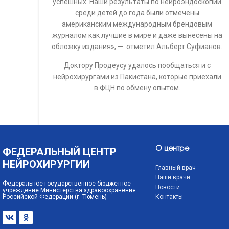
успешных. Наши результаты по нейроэндоскопии
среди детей до года были отмечены
американским международным брендовым
журналом как лучшие в мире и даже вынесены на
обложку издания», — отметил Альберт Суфианов.
Доктору Продеусу удалось пообщаться и с
нейрохирургами из Пакистана, которые приехали
в ФЦН по обмену опытом.
ФЕДЕРАЛЬНЫЙ ЦЕНТР
О центре
НЕЙРОХИРУРГИИ
Главный врач
Наши врачи
Федеральное государственное бюджетное
Новости
учреждение Министерства здравоохранения
Российской Федерации (г. Тюмень)
Контакты