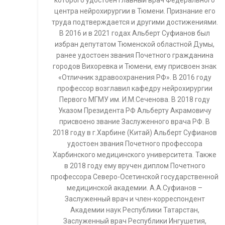
которого удостоен главный врач Федерального
центра нейрохирургии в Тюмени. Признание его
труда подтверждается и другими достижениями.
В 2016 и в 2021 годах Альберт Суфианов был
избран депутатом Тюменской областной Думы,
ранее удостоен звания Почетного гражданина
городов Вихоревка и Тюмени, ему присвоен знак
«Отличник здравоохранения РФ». В 2016 году
профессор возглавил кафедру нейрохирургии
Первого МГМУ им. И.М.Сеченова. В 2018 году
Указом Президента РФ Альберту Акрамовичу
присвоено звание Заслуженного врача РФ. В
2018 году в г.Харбине (Китай) Альберт Суфианов
удостоен звания Почетного профессора
Харбинского медицинского университета. Также
в 2018 году ему вручен диплом Почетного
профессора Северо-Осетинской государственной
медицинской академии. А.А.Суфианов –
Заслуженный врач и член-корреспондент
Академии наук Республики Татарстан,
Заслуженный врач Республики Ингушетия,