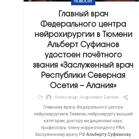
НОВОСТИ
Главный врач
Федерального центра
нейрохирургии в Тюмени
Альберт Суфианов
удостоен почётного
звания «Заслуженный врач
Республики Северная
Осетия – Алания»
От
Александр Андреевич Беляев
Главному врачу Федерального центра
нейрохирургии в Тюмени, нейрохирургу высшей
категории, доктору медицинских наук,
профессору, члену-корреспонденту РАН,
Заслуженному врачу РФ
Альберту Суфианову