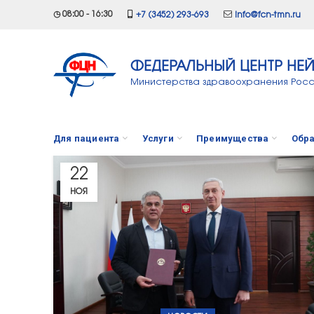
◷ 08:00 - 16:30
+7 (3452) 293-693
info@fcn-tmn.ru
ФЕДЕРАЛЬНЫЙ ЦЕНТР НЕ
Министерства здравоохранения Рос
Для пациента
Услуги
Преимущества
Обра
22
НОЯ