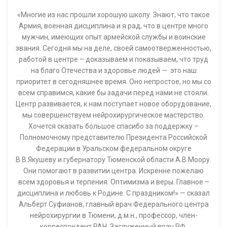
«Многие из нас прошли хорошую школу. Знают, что такое
Армия, военная дисциплина и я рад, что в центре много
мужчин, имеющих опыт армейской службы и воинские
звания. Сегодня мы на деле, своей самоотверженностью,
работой в центре – доказываем и показываем, что труд
на благо Отечества и здоровье людей — это наш
приоритет в сегодняшнее время. Оно непростое, но мы со
всем справимся, какие бы задачи перед нами не стояли.
Центр развивается, к нам поступает новое оборудование,
мы совершенствуем нейрохирургическое мастерство.
Хочется сказать большое спасибо за поддержку –
Полномочному представителю Президента Российской
Федерации в Уральском федеральном округе
В.В.Якушеву и губернатору Тюменской области А.В.Моору.
Они помогают в развитии центра. Искренне пожелаю
всем здоровья и терпения. Оптимизма и веры. Главное –
дисциплина и любовь к Родине. С праздником!» — сказал
Альберт Суфианов, главный врач Федерального центра
нейрохирургии в Тюмени, д.м.н., профессор, член-
корреспондент РАН, Заслуженный врач РФ.