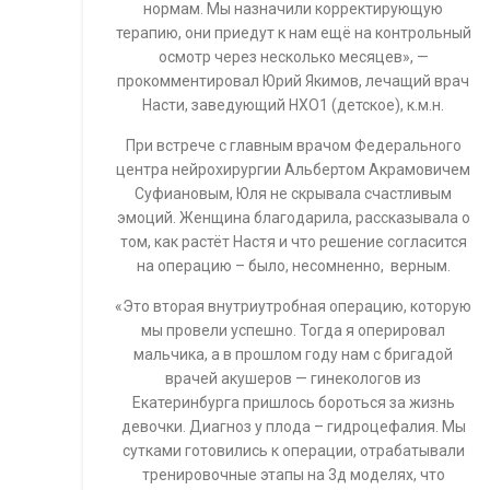
нормам. Мы назначили корректирующую
терапию, они приедут к нам ещё на контрольный
осмотр через несколько месяцев», —
прокомментировал Юрий Якимов, лечащий врач
Насти, заведующий НХО1 (детское), к.м.н.
При встрече с главным врачом Федерального
центра нейрохирургии Альбертом Акрамовичем
Суфиановым, Юля не скрывала счастливым
эмоций. Женщина благодарила, рассказывала о
том, как растёт Настя и что решение согласится
на операцию – было, несомненно, верным.
«Это вторая внутриутробная операцию, которую
мы провели успешно. Тогда я оперировал
мальчика, а в прошлом году нам с бригадой
врачей акушеров — гинекологов из
Екатеринбурга пришлось бороться за жизнь
девочки. Диагноз у плода – гидроцефалия. Мы
сутками готовились к операции, отрабатывали
тренировочные этапы на 3д моделях, что