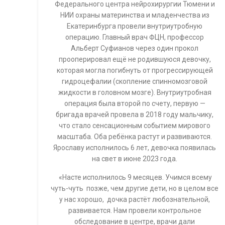
Федерального центра нейрохирургии Тюмени и
НИИ охраны материнства и младенчества из
Екатеринбурга провели внутриутробную
операцию. Главный врач ФЦН, профессор
Альберт Суфианов через один прокол
прооперировал ещё не родившуюся девочку,
которая могла погибнуть от прогрессирующей
гидроцефалии (скопление спинномозговой
жидкости в головном мозге). Внутриутробная
операция была второй по счету, первую —
бригада врачей провела в 2018 году мальчику,
что стало сенсационным событием мирового
масштаба. Оба ребёнка растут и развиваются.
Ярославу исполнилось 6 лет, девочка появилась
на свет в июне 2023 года.
«Насте исполнилось 9 месяцев. Учимся всему
чуть-чуть позже, чем другие дети, но в целом все
у нас хорошо, дочка растёт любознательной,
развивается. Нам провели контрольное
обследование в центре, врачи дали