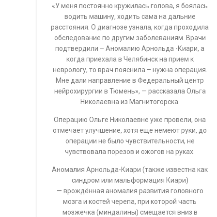
«У меня постоянно кружилась голова, я боялась
водить машину, ходить сама на дальние
расстояния. О диагнозе узнала, когда проходила
обследование по другим заболеваниям. Врачи
подтвердили – Аномалию Арнольда -Киари, а
когда приехала в Челябинск на прием к
неврологу, то врач пояснила – нужна операция.
Мне дали направление в Федеральный центр
нейрохирургии в Тюмень», — рассказала Ольга
Николаевна из Магнитогорска.
Операцию Ольге Николаевне уже провели, она
отмечает улучшение, хотя еще немеют руки, до
операции не было чувствительности, не
чувствовала порезов и ожогов на руках.
Аномалия Арнольда-Киари (также известна как
синдром или мальформация Киари)
— врождённая аномалия развития головного
мозга и костей черепа, при которой часть
мозжечка (миндалины) смещается вниз в