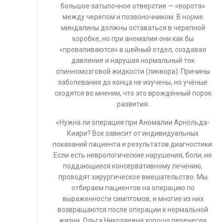
большое затылочное отверстие — «ворота»
между черепом и позвоночником. В норме
миндалины должны оставаться в черепной
коробке, но при аномалии они как бы
«проваливаются» в шейный отдел, создавая
давление и нарушая нормальный ток
спинномозговой жидкости (ликвора). Причины
заболевания до конца не изучены, но учёные
сходятся во мнении, что это врождённый порок
развития.
«Нужна ли операция при Аномалии Арнольда-
Киари? Все зависит от индивидуальных
показаний пациента и результатов диагностики.
Если есть неврологические нарушения, боли, не
поддающиеся консервативному лечению,
проводят хирургическое вмешательство. Мы
отбираем пациентов на операцию по
выраженности симптомов, и многие из них
возвращаются после операции к нормальной
жизни. Ольга Николаевна хорошо перенесла