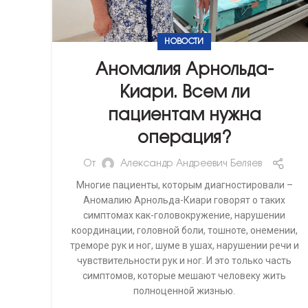
НОВОСТИ
Аномалия Арнольда-
Киари. Всем ли
пациентам нужна
операция?
От
Александр Андреевич Беляев
Многие пациенты, которым диагностировали –
Аномалию Арнольда-Киари говорят о таких
симптомах как-головокружение, нарушении
координации, головной боли, тошноте, онемении,
треморе рук и ног, шуме в ушах, нарушении речи и
чувствительности рук и ног. И это только часть
симптомов, которые мешают человеку жить
полноценной жизнью.