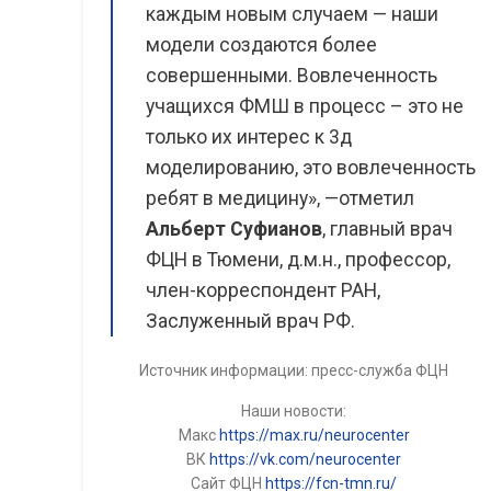
каждым новым случаем — наши
модели создаются более
совершенными. Вовлеченность
учащихся ФМШ в процесс – это не
только их интерес к 3д
моделированию, это вовлеченность
ребят в медицину», —отметил
Альберт Суфианов
, главный врач
ФЦН в Тюмени, д.м.н., профессор,
член-корреспондент РАН,
Заслуженный врач РФ.
Источник информации: пресс-служба ФЦН
Наши новости:
Макс
https://max.ru/neurocenter
ВК
https://vk.com/neurocenter
Сайт ФЦН
https://fcn-tmn.ru/