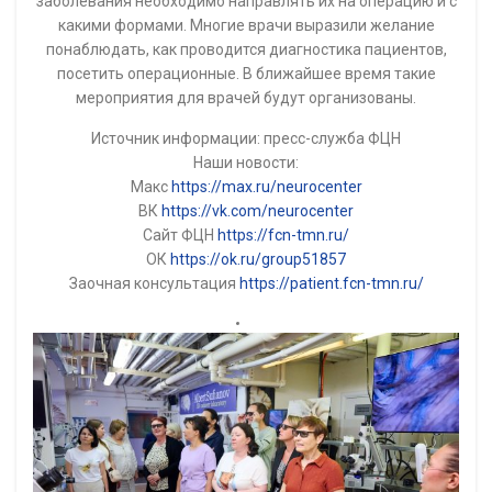
заболевания необходимо направлять их на операцию и с
какими формами. Многие врачи выразили желание
понаблюдать, как проводится диагностика пациентов,
посетить операционные. В ближайшее время такие
мероприятия для врачей будут организованы.
Источник информации: пресс-служба ФЦН
Наши новости:
Макс
https://max.ru/neurocenter
ВК
https://vk.com/neurocenter
Сайт ФЦН
https://fcn-tmn.ru/
ОК
https://ok.ru/group51857
Заочная консультация
https://patient.fcn-tmn.ru/