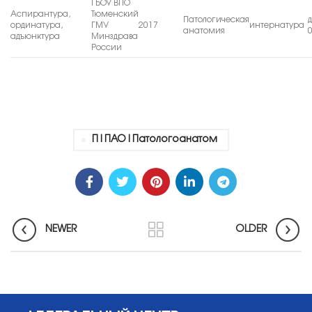
ГБОУ ВПО
Аспирантура,
Тюменский
Патологическая
ординатура,
ГМУ
2017
интернатура
анатомия
адъюнктура
Минздрава
России
П|ПАО|патологоанатом
NEWER
OLDER