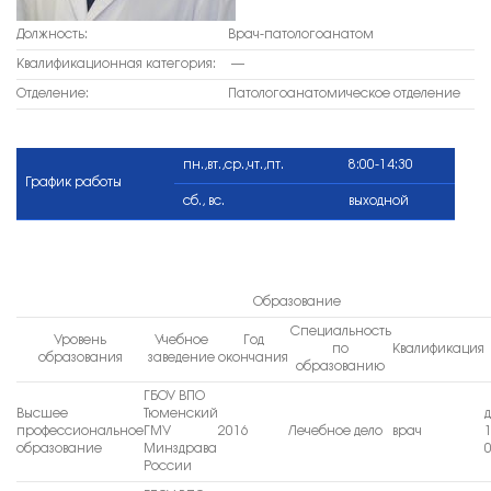
Должность:
Врач-патологоанатом
Квалификационная категория:
—
Отделение:
Патологоанатомическое отделение
пн.,вт.,ср.,чт.,пт.
8:00-14:30
График работы
сб., вс.
выходной
Образование
Специальность
Уровень
Учебное
Год
по
Квалификация
образования
заведение
окончания
образованию
ГБОУ ВПО
Высшее
Тюменский
профессиональное
ГМУ
2016
Лечебное дело
врач
образование
Минздрава
России