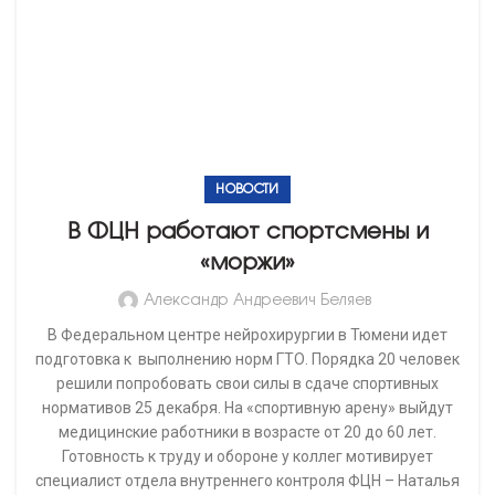
НОВОСТИ
Альберт Суфианов открыл
сенсорную комнату в одном из
детских садов Тюмени
Александр Андреевич Беляев
Депутат Тюменской областной Думы, главный врач
Федерального центра нейрохирургии в Тюмени Альберт
Суфианов посетил детский сад комбинированного типа
№133 Тюмени, воспитанниками которого являются дети с