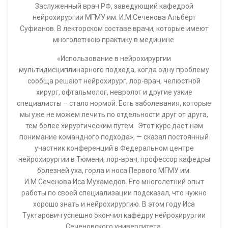
больницы (г.Казань) Ирина Андреева.
Группа врачей из Ташкента приехала в Федеральный
центр нейрохирургии в Тюмени за несколько дней до
начала конференции. Им удалось побывать на
операциях, узнать, как работают отделения центра. По
мнению врачей-нейрохирургов из Узбекистана, их знания
были удвоены.
«У меня появилась идея расширить возможности
конференций. Мы теперь будем давать возможность
участникам перед лекциями и мастер-классами
посещать операционные, смотреть, учиться,
обмениваться мнениями, то есть стать на время частью
нашей профессиональной команды. Лично для меня
важно создать для гостей обстановку гостеприимства», —
отметил Альберт Суфианов.
Он поблагодарил всех участников и лекторский состав –
Роберта Бартошевича, доцента кафедры
отоларингологии Варшавского медицинского
университета (Польша); Ярослава Груша, руководителя