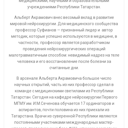
оправдать», — сказал Альберт Акрамович.
В планах Альберта Суфианова внедрение в
нейрохирургию методов работы с участием роботов, а
также развитие направления бесконтактной
нейрохирургии.
Для справки:
Альберт Суфианов – врач особого статуса.
Признание его труда подтверждается другими почетными
званиями. В 2016 году Альберт Суфианов был избран
депутатом Тюменской областной Думы, удостоен звания
Почетного гражданина города Тюмени, звания Почетного
гражданина города Вихоревка, ему присвоен знак
«Отличник здравоохранения РФ». В 2018 году Указом
Президента РФ Альберту Акрамовичу присвоено звание
Заслуженного врача РФ. В 2018 году в г. Харбине (Китай)
Альберт Суфианов удостоен звания Почетного профессора
Харбинского медицинского университета. Также в 2018
году ему вручен диплом Почетного профессора Северо-
Осетинской государственной медицинской академии.