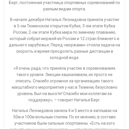
ограниченными возможностями здоровья. Именно там
была открыта комната, созданная по методу сенсорной
интеграции. Финансовые средства на ее создание по
ходатайству депутата были выделены детскому саду из
резервного фонда Правительства Тюменской области.
«Я уже второй раз посещаю это детский сад. Здесь для
детей созданы все условия, направленные на
реабилитацию и оздоровление. Меня восхищают люди,
которые живут и работают ради детей со сложным
здоровьем. Это большая социальная ответственность.
Коллектив учреждения – педагоги, которых надо
поддерживать и поощрять. И мы обязательно будем это
делать».
По словам руководителя детского сада Светланы
Хабаровой, сенсорная комната удовлетворит
потребность детей в познании самого себя, а также
окружающего предметного мира, обеспечит развитие
моторных, познавательных сенсорных и досуговых
умений ребёнка. Воспитатели детского сада