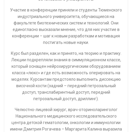
отдела орбитальной и глазной реконструктивно-
пластической хирургии ФГНБУ «НИИ глазных болезней»,
профессора кафедры глазных болезней Сеченовского
университета, экспрета РАН, профессора; профессора Ису
Мухамедова и врачей ФЦН за возможность ценного
обмена опытом.
Организаторами мероприятия выступили: кафедра
нейрохирургии ФГАОУ ВО Первый МГМУ им. И.М.
Сеченова Минздрава России (Сеченовский Университет),
РОО «Ассоциация нейрохирургов Тюменской области».
Ссылка на фото курса:
https://cloud.mail.ru/public/2s22/5tTLm4XCK