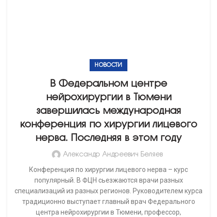
Челюстно-лицевой хирург, врач-оториноларинголог
Национального медицинского исследовательского
центра детской гематологии, онкологии и иммунологии
имени Дмитрия Рогачева – Маргарита Калина выразила
свое восхищение работой центра: «Если бы все так
качественно оперировали, то пациентов, у которых
возникают челюстно-лицевые проблемы, было бы
гораздо меньше».
Врачи из Республики Татарстан стараются посетить
каждую конференцию в Федеральном центре
нейрохирургии. По их мнению, центр – не только
прекрасная клиническая, но и образовательная база.
«Не первый раз приезжаю в центр. Тема одна, а варианты
для ее понимания – разные. Каждый курс имеет свою
изюминку и новизну. В моей практике все чаще
встречаются сложные случаи, и если бы не эти мастер-
классы, то я бы в отдельных ситуациях не справилась», —
признается лор-врач из детской Республиканской