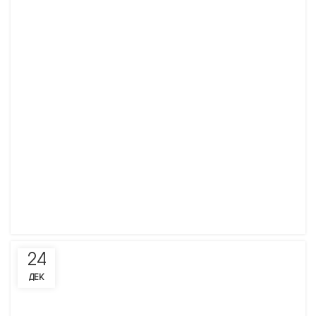
поддержку», — говорит Наталья Берг.
Наталья Леонидовна заняла 4 и 5 место в заплывах на
50м и 100м вольным стилем. По ее мнению, в составе
участников были сильные спортсмены. «Есть на кого
ровняться и к чему стремится», — отметила спортсменка.
20
ДЕК