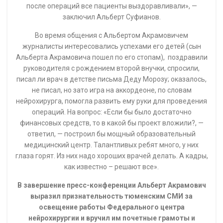
после операций все пациенты выздоравливали», —
заключил Альберт Суфианов.
Во время общения с Альбертом Акрамовичем
журналисты интересовались успехами его детей (сын
Альберта Акрамовича пошел по его стопам), поздравили
руководителя с рождением второй внучки, спросили,
писал ли врач в детстве письма Деду Морозу; оказалось,
не писал, но зато игра на аккордеоне, по словам
нейрохирурга, помогла развить ему руки для проведения
операций. На вопрос: «Если бы было достаточно
финансовых средств, то в какой бы проект вложили?, —
ответил, — построил бы мощный образовательный
медицинский центр. Талантливых ребят много, у них
глаза горят. Из них надо хороших врачей делать. А кадры,
как известно – решают все».
В завершение пресс-конференции Альберт Акрамович
выразил признательность тюменским СМИ за
освещение работы Федерального центра
нейрохирургии и вручил им почетные грамоты и