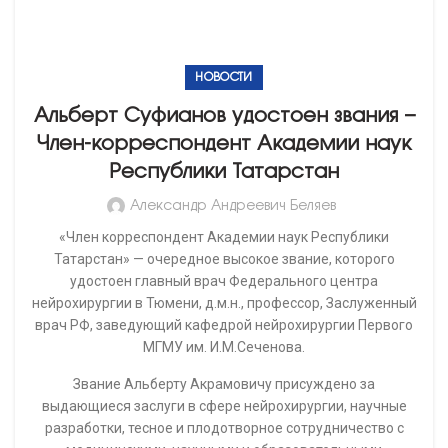
Заслуги Альберта Акрамовича отметил и Президент
Республики Татарстан Рустам Минниханов во время
визита в Федеральный центр нейрохирургии в Тюмени в
июне 2019 года. После посещения центра он выразил
уверенность в реализации дальнейших совместных
планов, направленных на развитие здравоохранения и
повышения профессионального уровня медицинских
специалистов.
«Я благодарен за высокую оценку моего труда
руководству Республики и Академии наук Татарстана.
Вера в меня — стимул для дальнейшей работы. Спасать
людей – мое предназначение, без научных разработок
идти к новым научным открытиям — сложно. Рад, что
между Федеральным центром нейрохирургии и
Татарстаном укрепляются отношения, теперь наша
задача – это профессиональное взаимодействие