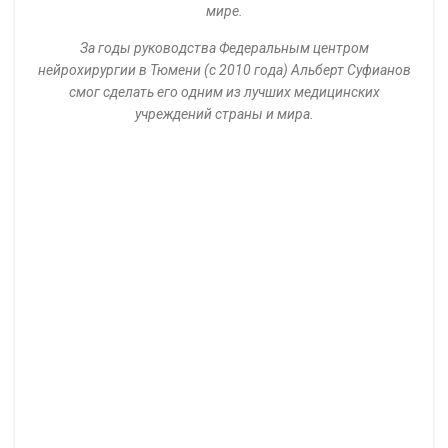
24
ДЕК
НОВОСТИ
В ФЦН работают спортсмены и
«моржи»
Александр Андреевич Беляев
В Федеральном центре нейрохирургии в Тюмени идет
подготовка к выполнению норм ГТО. Порядка 20 человек