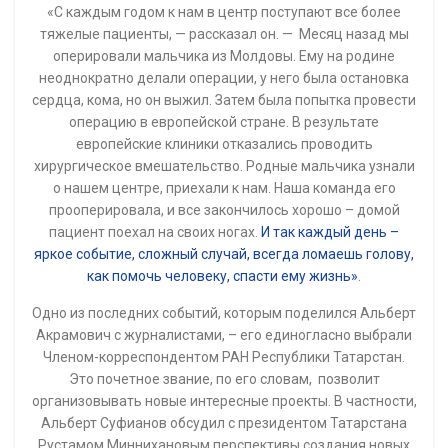
«С каждым годом к нам в центр поступают все более
тяжелые пациенты, — рассказал он. — Месяц назад мы
оперировали мальчика из Молдовы. Ему на родине
неоднократно делали операции, у него была остановка
сердца, кома, но он выжил. Затем была попытка провести
операцию в европейской стране. В результате
европейские клиники отказались проводить
хирургическое вмешательство. Родные мальчика узнали
о нашем центре, приехали к нам. Наша команда его
прооперировала, и все закончилось хорошо – домой
пациент поехал на своих ногах.
И так каждый день –
яркое событие, сложный случай, всегда ломаешь голову,
как помочь человеку, спасти ему жизнь»
.
Одно из последних событий, которым поделился Альберт
Акрамович с журналистами, – его единогласно выбрали
Членом-корреспондентом РАН Республики Татарстан.
Это почетное звание, по его словам, позволит
организовывать новые интересные проекты. В частности,
Альберт Суфианов обсудил с президентом Татарстана
Рустамом Миннихановым перспективы создания новых