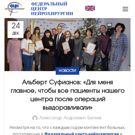
ФЕДЕРАЛЬНЫЙ
ЦЕНТР
НЕЙРОХИРУРГИИ
24
ДЕК
НОВОСТИ
Альберт Суфианов: «Для меня
главное, чтобы все пациенты нашего
центра после операций
выздоравливали»
Александр Андреевич Беляев
Несмотря на то, что с каждым годом контингент больных,
поступающих в
Федеральный центр нейрохирургии
в