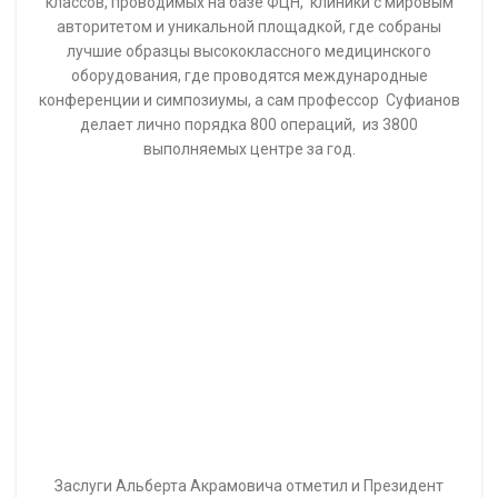
Альберт Акрамович является
одним из самых
авторитетных мировых нейрохирургов-практиков, что
подтверждается избранием его в 2015 году в
действительные члены Всемирной Академии
нейрохирургов, насчитывающей всего 100 врачей во всем
мире.
За годы руководства Федеральным центром
нейрохирургии в Тюмени (с 2010 года) Альберт Суфианов
смог сделать его одним из лучших медицинских
учреждений страны и мира.